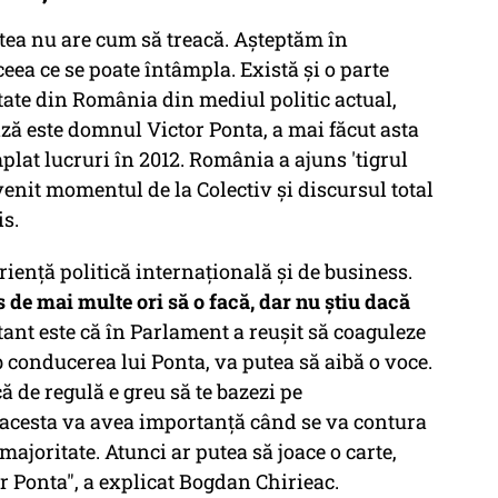
ea nu are cum să treacă. Așteptăm în
eea ce se poate întâmpla. Există și o parte
tate din România din mediul politic actual,
ză este domnul Victor Ponta, a mai făcut asta
plat lucruri în 2012. România a ajuns 'tigrul
venit momentul de la Colectiv și discursul total
is.
iență politică internațională și de business.
us de mai multe ori să o facă, dar nu știu dacă
ant este că în Parlament a reușit să coaguleze
b conducerea lui Ponta, va putea să aibă o voce.
ă de regulă e greu să te bazezi pe
acesta va avea importanță când se va contura
ajoritate. Atunci ar putea să joace o carte,
or Ponta", a explicat Bogdan Chirieac.