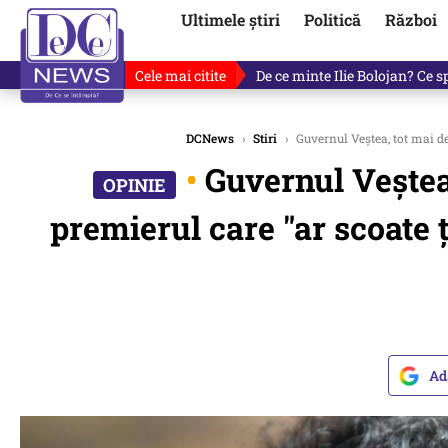
Ultimele știri
Politică
Război
Cele mai citite
De ce minte Ilie Bolojan? Ce 
DCNews
›
Stiri
›
Guvernul Veștea, tot mai de
•
Guvernul Veștea,
premierul care "ar scoate 
Ad