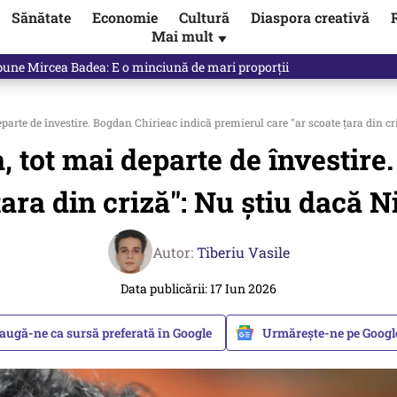
Sănătate
Economie
Cultură
Diaspora creativă
Mai mult
▼
spune Mircea Badea: E o minciună de mari proporții
parte de învestire. Bogdan Chirieac indică premierul care "ar scoate țara din c
 tot mai departe de învestire
țara din criză": Nu știu dacă 
Autor:
Tiberiu Vasile
Data publicării: 17 Iun 2026
augă-ne ca sursă preferată în Google
Urmărește-ne pe Goog