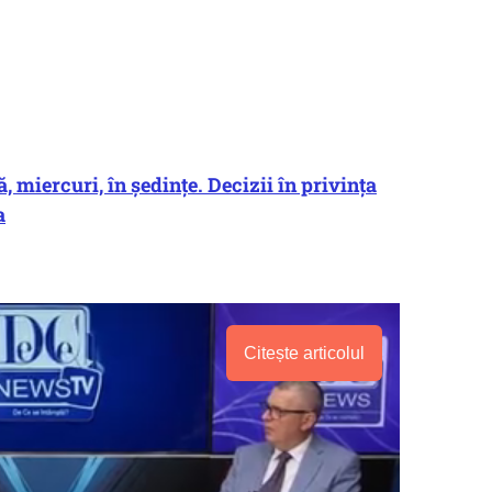
 miercuri, în ședințe. Decizii în privința
a
Citește articolul