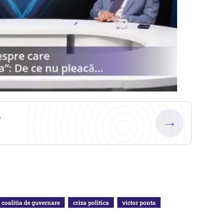
.
→
coalitia de guvernare
criza politica
victor ponta