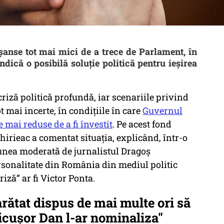
șanse tot mai mici de a trece de Parlament, în
dică o posibilă soluție politică pentru ieșirea
iză politică profundă, iar scenariile privind
 mai incerte, în condițiile în care
Guvernul
 mai reduse de a fi învestit
. Pe acest fond
hirieac a comentat situația, explicând, într-o
unea moderată de jurnalistul Dragoș
rsonalitate din România din mediul politic
riză” ar fi Victor Ponta.
 arătat dispus de mai multe ori să
Nicușor Dan l-ar nominaliza"