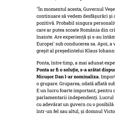
"În momentul acesta, Guvernul Veșet
continuare să vedem desfășurări și c
pozitivă. Probabil singura personali
care ar putea scoate România din cri
înainte. Are experiență și s-au întâm
Europei' sub conducerea sa. Apoi, a 
greșit al președintelui Klaus Iohann
Ponta, între timp, a mai adunat exper
Ponta ar fi o soluție, s-a arătat disp
Nicușor Dan l-ar nominaliza.
Import
o grupare. Gruparea, odată aflată su
E un lucru foarte important, pentru c
parlamentarii independenți. Lucrul 
cu adevărat un guvern cu o posibilă m
într-un fel sau altul, și domnul Vict