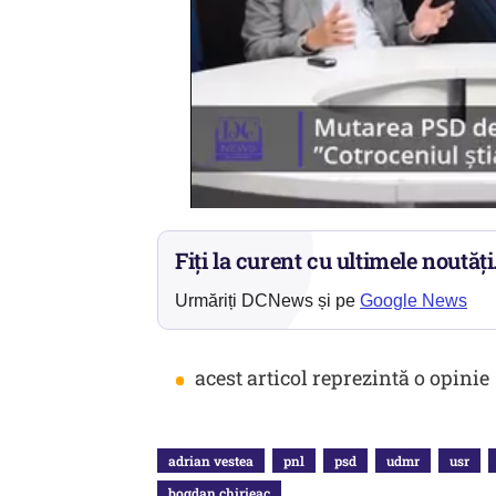
Fiți la curent cu ultimele noutăți
Urmăriți DCNews și pe
Google News
•
acest articol reprezintă o opinie
adrian vestea
pnl
psd
udmr
usr
bogdan chirieac