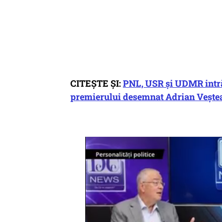
CITEȘTE ȘI:
PNL, USR și UDMR intră,
premierului desemnat Adrian Vește