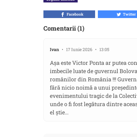
Facebook
Twitter
Comentarii (1)
Ivan
• 17 Iunie 2026 • 13:05
Așa este Victor Ponta ar putea co
imbecile luate de guvernul Bolovan 
românilor din România !!! Guverna
fără nicio noimă a unui președin
evenimentului tragic de la Colectiv
unde o fi fost legătura dintre ace
el știe...