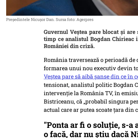
Președintele Nicușor Dan. Sursa foto: Agerpres
Guvernul Veștea pare blocat și are 
timp ce analistul Bogdan Chirieac in
României din criză.
România traversează o perioadă de cr
formarea unui nou executiv devin tot
Veștea pare să aibă șanse din ce în ce
tensionat, analistul politic Bogdan C
intervenție la România TV, în emisi
Bistriceanu, că „probabil singura pe
actual care ar putea scoate țara din c
"Ponta ar fi o soluție, s-a
o facă, dar nu știu dacă 