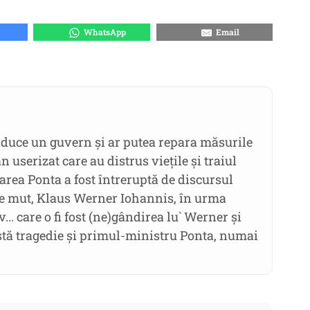
WhatsApp
Email
nduce un guvern și ar putea repara măsurile
userizat care au distrus viețile și traiul
rea Ponta a fost întreruptă de discursul
te mut, Klaus Werner Iohannis, în urma
... care o fi fost (ne)gândirea lu` Werner și
astă tragedie și primul-ministru Ponta, numai