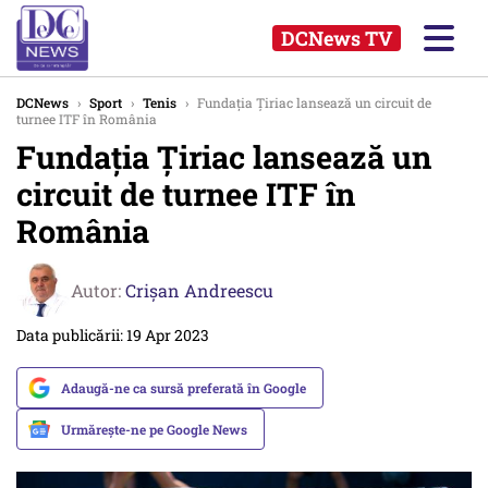
DCNews TV
DCNews
›
Sport
›
Tenis
›
Fundaţia Ţiriac lansează un circuit de
turnee ITF în România
Fundaţia Ţiriac lansează un
circuit de turnee ITF în
România
Autor:
Crişan Andreescu
Data publicării: 19 Apr 2023
Adaugă-ne ca sursă preferată în Google
Urmărește-ne pe Google News