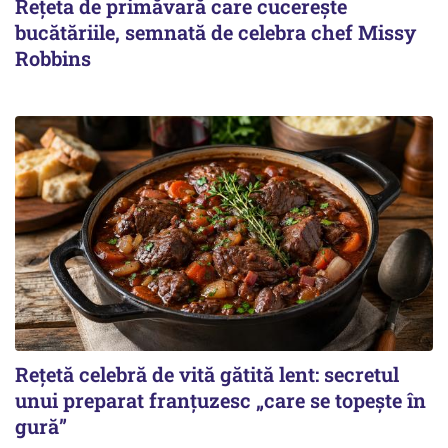
Rețeta de primăvară care cucerește
bucătăriile, semnată de celebra chef Missy
Robbins
Rețetă celebră de vită gătită lent: secretul
unui preparat franțuzesc „care se topește în
gură”