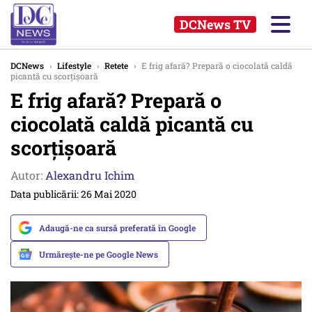
DCNews TV
DCNews
›
Lifestyle
›
Retete
›
E frig afară? Prepară o ciocolată caldă
picantă cu scorțișoară
E frig afară? Prepară o
ciocolată caldă picantă cu
scorțișoară
Autor:
Alexandru Ichim
Data publicării: 26 Mai 2020
Adaugă-ne ca sursă preferată în Google
Urmărește-ne pe Google News