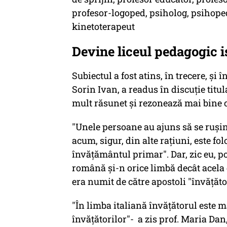
profesor-logoped, psiholog, psihope
kinetoterapeut
Devine liceul pedagogic i
Subiectul a fost atins, în trecere, ș
Sorin Ivan, a readus în discuție titul
mult răsunet și rezonează mai bine c
"Unele persoane au ajuns să se rușin
acum, sigur, din alte rațiuni, este fo
învățământul primar". Dar, zic eu, 
română și-n orice limbă decât acela d
era numit de către apostoli "învățăto
"În limba italiană învățătorul este ma
învățătorilor"- a zis prof. Maria Dan