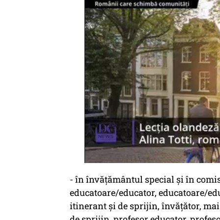
- în învăţământul special şi în comi
educatoare/educator, educatoare/educ
itinerant şi de sprijin, învăţător, mai
de sprijin, profesor educator, profe