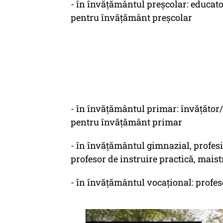
- în învăţământul preşcolar: educato
pentru învăţământ preşcolar
- în învăţământul primar: învăţător/î
pentru învăţământ primar
- în învăţământul gimnazial, profesio
profesor de instruire practică, mais
- în învăţământul vocaţional: profes