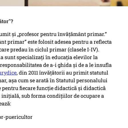
ător"?
umit și „profesor pentru învățământ primar.”
 primar” este folosit adesea pentru a reflecta
care predau în ciclul primar (clasele I-IV).
ia sunt specializați în educația elevilor la
esponsabilitatea de a-i ghida și de a le insufla
rydice
, din 2011 învățătorii au primit statutul
ar, așa cum se arată în Statutul personalului
e pentru fiecare funcţie didactică şi didactică
 iniţială, sub forma condiţiilor de ocupare a
ează:
or-puericultor