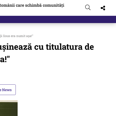
Românii care schimbă comunități
Și Iisus era numit așa!"
ușinează cu titulatura de
a!"
le News