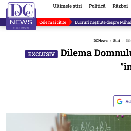
Ultimele știri
Politică
Război
Cele mai citite
Lucruri neștiute despre Mihai 
DCNews
›
Stiri
›
Dil
Dilema Domnului 
"î
Ad