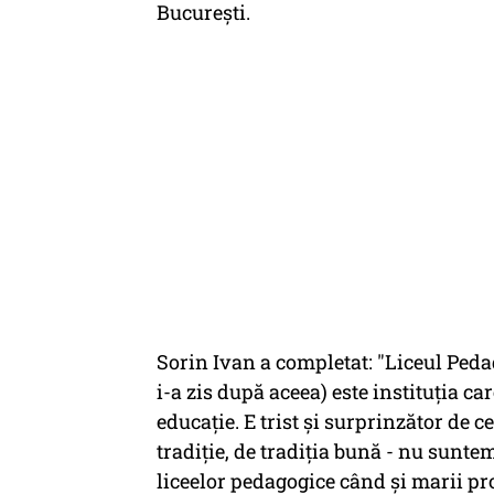
București.
Sorin Ivan a completat: "Liceul Ped
i-a zis după aceea) este instituția c
educație. E trist și surprinzător de c
tradiție, de tradiția bună - nu suntem
liceelor pedagogice când și marii pr