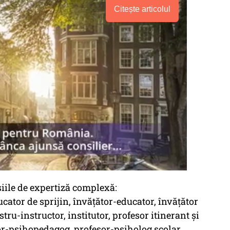
Citește articolul
siile de expertiză complexă:
ator de sprijin, învăţător-educator, învăţător
stru-instructor, institutor, profesor itinerant şi
sor-psihopedagog, profesor-psiholog şcolar,