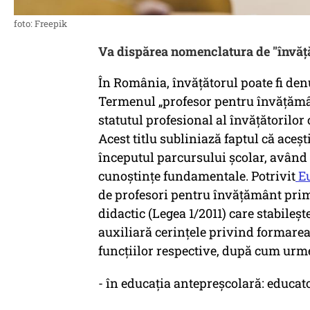
foto: Freepik
Va dispărea nomenclatura de "învăț
În România, învățătorul poate fi den
Termenul „profesor pentru învățământ
statutul profesional al învățătorilor 
Acest titlu subliniază faptul că aceșt
începutul parcursului școlar, având r
cunoștințe fundamentale. Potrivit
Eu
de profesori pentru învățământ prim
didactic (Legea 1/2011) care stabileşt
auxiliară cerinţele privind formarea
funcţiilor respective, după cum urm
- în educaţia antepreşcolară: educat