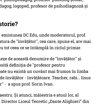
dagog, logoped, profesor de psihodiagnoză şi
storie?
i în emisiunea DC Edu, unde moderatorul, prof.
atura de "învățător", cea care, spune el, are mai
u tot ceea ce se întâmplă în ciclul primar.
eze de această denumire de "învățător" și
losită definiția de "profesor pentru
poate nu există un cuvânt mai frumos în limba
e învățător - învățătoare. Teacher, rabi... Iisus
r" - a spus prof. Sorin Ivan.
estru. Și atunci, măiestria e atuul lor, al
, Director Liceul Teoretic „Dante Alighieri” din