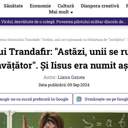
Sănătate
Economie
Cultură
Diaspora creativă
Mai mult
▼
Vîrdol, dezvăluite de o colegă. Povestea pilotului militar dincolo de…
ema Domnului Trandafir: "Astăzi, unii se rușinează cu titulatura de "învățător". 
Trandafir: "Astăzi, unii se r
nvățător". Și Iisus era numit aș
Autor:
Liana Ganea
Data publicării: 09 Sep 2024
augă-ne ca sursă preferată în Google
Urmărește-ne pe Goog