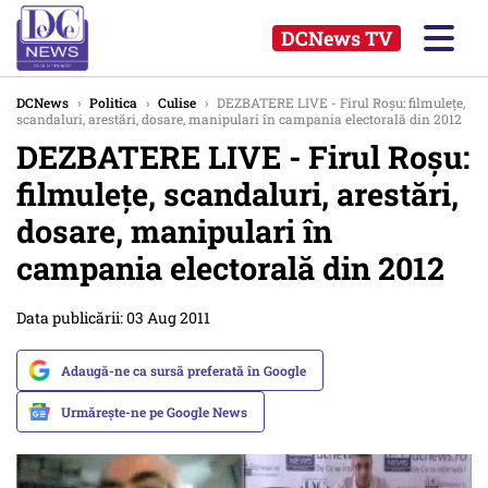
DCNews TV
DCNews
›
Politica
›
Culise
›
DEZBATERE LIVE - Firul Roşu: filmuleţe,
scandaluri, arestări, dosare, manipulari în campania electorală din 2012
DEZBATERE LIVE - Firul Roşu:
filmuleţe, scandaluri, arestări,
dosare, manipulari în
campania electorală din 2012
Data publicării: 03 Aug 2011
Adaugă-ne ca sursă preferată în Google
Urmărește-ne pe Google News