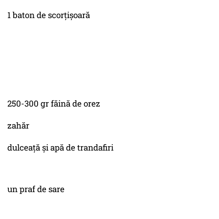
1 baton de scorțișoară
250-300 gr făină de orez
zahăr
dulceață și apă de trandafiri
un praf de sare