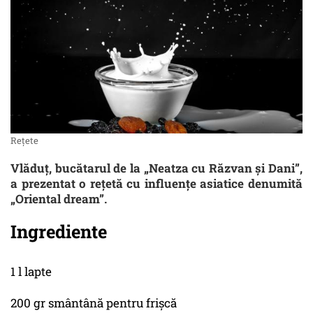
Rețete
Vlăduţ, bucătarul de la „Neatza cu Răzvan și Dani”,
a prezentat o reţetă cu influenţe asiatice denumită
„Oriental dream”.
Ingrediente
1 l lapte
200 gr smântână pentru frișcă