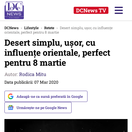
DCNews TV
DCNews
›
Lifestyle
›
Retete
›
Desert simplu, ușor, cu influențe
orientale, perfect pentru 8 martie
Desert simplu, ușor, cu
influențe orientale, perfect
pentru 8 martie
Autor:
Rodica Mitu
Data publicării: 07 Mar 2020
Adaugă-ne ca sursă preferată în Google
Urmărește-ne pe Google News