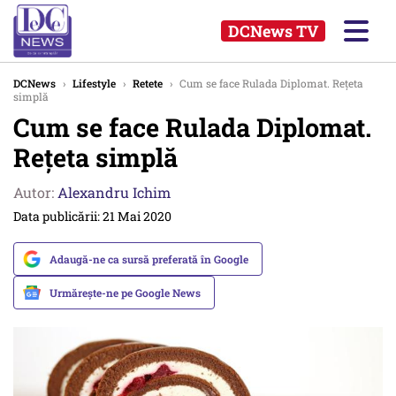
DCNews TV
DCNews
›
Lifestyle
›
Retete
›
Cum se face Rulada Diplomat. Rețeta
simplă
Cum se face Rulada Diplomat.
Rețeta simplă
Autor:
Alexandru Ichim
Data publicării: 21 Mai 2020
Adaugă-ne ca sursă preferată în Google
Urmărește-ne pe Google News