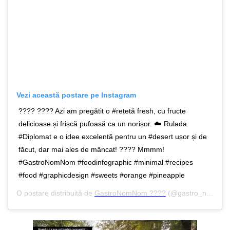
Vezi această postare pe Instagram
???? ???? Azi am pregătit o #rețetă fresh, cu fructe
delicioase și frișcă pufoasă ca un norișor. ☁️ Rulada
#Diplomat e o idee excelentă pentru un #desert ușor și de
făcut, dar mai ales de mâncat! ???? Mmmm!
#GastroNomNom #foodinfographic #minimal #recipes
#food #graphicdesign #sweets #orange #pineapple
O postare distribuită de
GastroNomNom ????
(@gastro_nom_nom) peApr 22, 2020 la 9:37 PDT