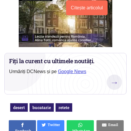
Citește articolul
Fiți la curent cu ultimele noutăți.
Urmăriți DCNews și pe
Google News
→
desert
bucatarie
retete
Twitter
Email
Facebook
WhatsApp