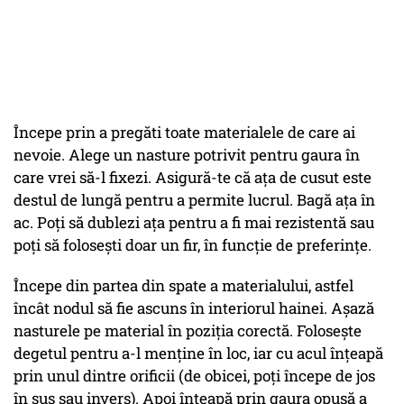
Începe prin a pregăti toate materialele de care ai
nevoie. Alege un nasture potrivit pentru gaura în
care vrei să-l fixezi. Asigură-te că ața de cusut este
destul de lungă pentru a permite lucrul. Bagă ața în
ac. Poți să dublezi ața pentru a fi mai rezistentă sau
poți să folosești doar un fir, în funcție de preferințe.
Începe din partea din spate a materialului, astfel
încât nodul să fie ascuns în interiorul hainei. Așază
nasturele pe material în poziția corectă. Folosește
degetul pentru a-l menține în loc, iar cu acul înțeapă
prin unul dintre orificii (de obicei, poți începe de jos
în sus sau invers). Apoi înțeapă prin gaura opusă a