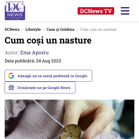
DCNews TV
DCNews
›
Lifestyle
›
Casa și Grădina
›
Cum coși un nasture
Cum coși un nasture
Autor:
Ema Apostu
Data publicării: 24 Aug 2023
Adaugă-ne ca sursă preferată în Google
Urmărește-ne pe Google News