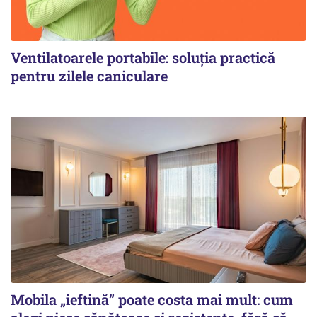
Ventilatoarele portabile: soluția practică
pentru zilele caniculare
Mobila „ieftină” poate costa mai mult: cum