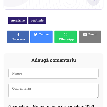
incalzire
centrale
Twitter
Email
Facebook
WhatsApp
Adaugă comentariu
0
caractere :: Număr maxim de caractere 1000