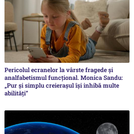
Pericolul ecranelor la vârste fragede și
analfabetismul funcțional. Monica Sandu:
„Pur și simplu creierașul își inhibă multe
abilități”