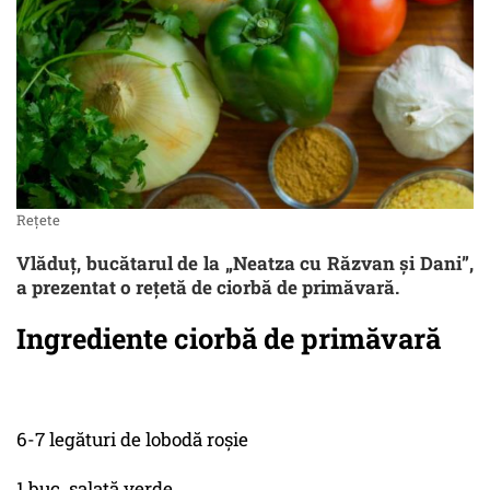
Rețete
Vlăduț, bucătarul de la „Neatza cu Răzvan şi Dani”,
a prezentat o rețetă de ciorbă de primăvară.
Ingrediente ciorbă de primăvară
6-7 legături de lobodă roșie
1 buc. salată verde