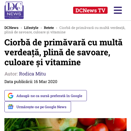
DCNews TV
DCNews
›
Lifestyle
›
Retete
›
Ciorbă de primăvară cu multă verdeață,
plină de savoare, culoare și vitamine
Ciorbă de primăvară cu multă
verdeață, plină de savoare,
culoare și vitamine
Autor:
Rodica Mitu
Data publicării: 16 Mar 2020
Adaugă-ne ca sursă preferată în Google
Urmărește-ne pe Google News