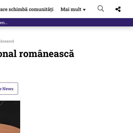
are schimbă comunități
Mai mult
▼
omânească
țional românească
le News