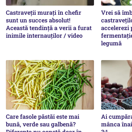
Castraveții murați în chefir
Vrei să îm
sunt un succes absolut!
castravețil
Această tendință a verii a furat
accelerezi 
inimile internauților / video
fermentați
legumă
Care fasole păstăi este mai
Ai cumpăra
bună, verde sau galbenă?
mânca înai
Diferența nu constă doar în
3:1