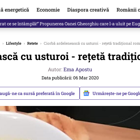
ză energetică
Economie
Diaspora creativă
Românii c
in electronic, decizia luată astăzi de Guvern pentru toți românii
›
Lifestyle
›
Retete
›
Ciorbă ardelenească cu usturoi - rețetă tradițional r
scă cu usturoi - rețetă tradi
Autor:
Ema Apostu
Data publicării: 06 Mar 2020
augă-ne ca sursă preferată în Google
Urmărește-ne pe Goog