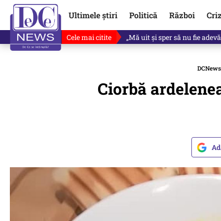
Ultimele știri
Politică
Război
Cri
Cele mai citite
Ce se întâmplă cu primul bulet
DCNews
Ciorbă ardelenea
Ad