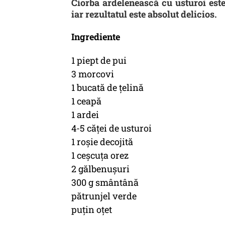
Ciorba ardelenească cu usturoi est
iar rezultatul este absolut delicios.
Ingrediente
1 piept de pui
3 morcovi
1 bucată de ţelină
1 ceapă
1 ardei
4-5 căţei de usturoi
1 roşie decojită
1 ceşcuţa orez
2 gălbenuşuri
300 g smântână
pătrunjel verde
puţin oţet