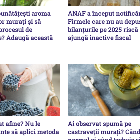
bunătățești aroma
ANAF a început notificăr
or murați și să
Firmele care nu au depu
procesul de
bilanțurile pe 2025 riscă
e? Adaugă această
ajungă inactive fiscal
t afine? Nu le
Ai observat spumă pe
nte să aplici metoda
castraveții murați? Când
normal și când trebuie să