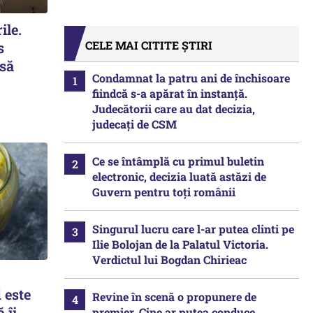
ile.
CELE MAI CITITE ȘTIRI
s
 să
Condamnat la patru ani de închisoare
fiindcă s-a apărat în instanță.
Judecătorii care au dat decizia,
judecați de CSM
Ce se întâmplă cu primul buletin
electronic, decizia luată astăzi de
Guvern pentru toți românii
Singurul lucru care l-ar putea clinti pe
Ilie Bolojan de la Palatul Victoria.
Verdictul lui Bogdan Chirieac
 este
Revine în scenă o propunere de
 îi
premier. Cine ar putea conduce