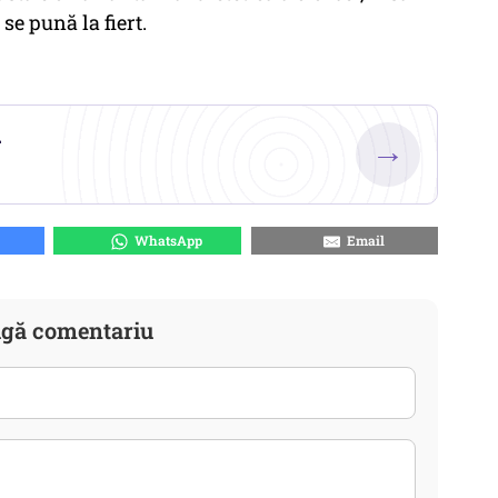
 se pună la fiert.
.
→
WhatsApp
Email
gă comentariu