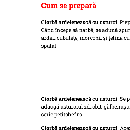
Cum se prepară
Ciorbă ardelenească cu usturoi.
Piep
Când începe să fiarbă, se adună spu
ardeii cubuleţe, morcobii şi ţelina c
spălat.
Ciorbă ardelenească cu usturoi.
Se p
adaugă usturoiul zdrobit, gălbenuşur
scrie petitchef.ro.
Ciorbă ardelenească cu usturoi.
Acea