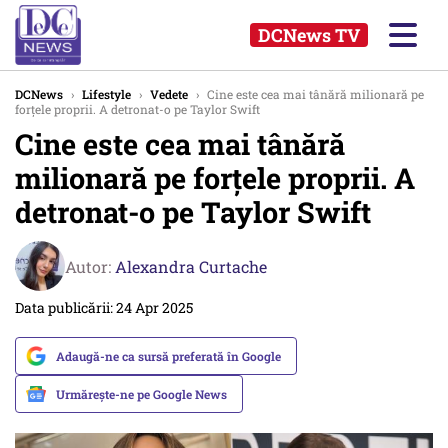
DCNews TV
DCNews
›
Lifestyle
›
Vedete
›
Cine este cea mai tânără milionară pe
forțele proprii. A detronat-o pe Taylor Swift
Cine este cea mai tânără
milionară pe forțele proprii. A
detronat-o pe Taylor Swift
Autor:
Alexandra Curtache
Data publicării: 24 Apr 2025
Adaugă-ne ca sursă preferată în Google
Urmărește-ne pe Google News