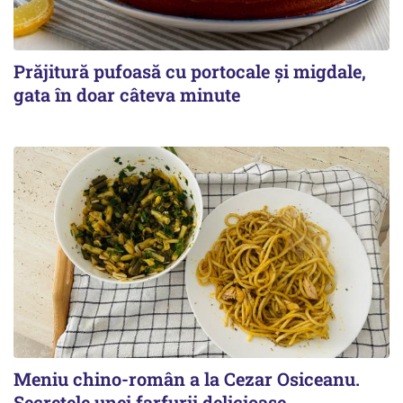
Prăjitură pufoasă cu portocale și migdale,
gata în doar câteva minute
Meniu chino-român a la Cezar Osiceanu.
Secretele unei farfurii delicioase