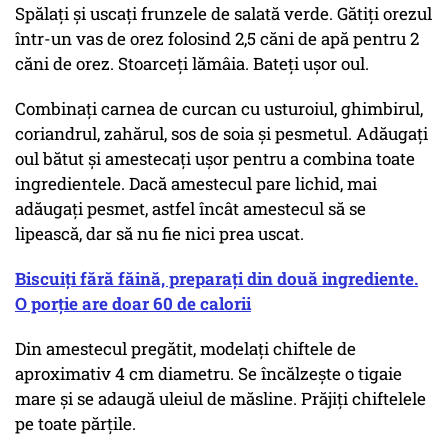
Spălați și uscați frunzele de salată verde. Gătiți orezul
într-un vas de orez folosind 2,5 căni de apă pentru 2
căni de orez. Stoarceți lămâia. Bateți ușor oul.
Combinați carnea de curcan cu usturoiul, ghimbirul,
coriandrul, zahărul, sos de soia și pesmetul. Adăugați
oul bătut și amestecați ușor pentru a combina toate
ingredientele. Dacă amestecul pare lichid, mai
adăugați pesmet, astfel încât amestecul să se
lipească, dar să nu fie nici prea uscat.
Biscuiți fără făină, preparați din două ingrediente.
O porție are doar 60 de calorii
Din amestecul pregătit, modelați chiftele de
aproximativ 4 cm diametru. Se încălzește o tigaie
mare și se adaugă uleiul de măsline. Prăjiți chiftelele
pe toate părțile.