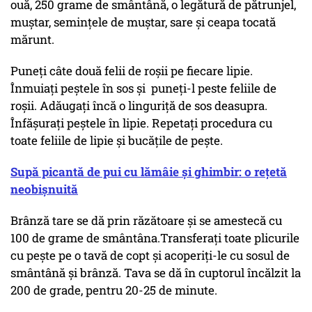
ouă, 250 grame de smântână, o legătură de pătrunjel,
muștar, semințele de muștar, sare și ceapa tocată
mărunt.
Puneți câte două felii de roșii pe fiecare lipie.
Înmuiați peștele în sos și puneți-l peste feliile de
roșii. Adăugați încă o linguriță de sos deasupra.
Înfășurați peștele în lipie. Repetați procedura cu
toate feliile de lipie și bucățile de pește.
Supă picantă de pui cu lămâie și ghimbir: o rețetă
neobișnuită
Brânză tare se dă prin răzătoare și se amestecă cu
100 de grame de smântâna.Transferați toate plicurile
cu pește pe o tavă de copt și acoperiți-le cu sosul de
smântână și brânză. Tava se dă în cuptorul încălzit la
200 de grade, pentru 20-25 de minute.