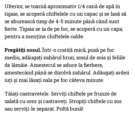
Ulterior, se toarnă aproximativ 1/4 cană de apă în
tigaie, se acoperă chiftelele cu un capac și se lasă să
se aburească timp de 4-5 minute până când sunt
fierte. Tigaia se ia de pe foc, se acoperă cu un capa,
pentru a menține chiftelele calde.
Pregătiți sosul.
Într-o cratiță mică, pusă pe foc
mediu, adăugați zahărul brun, sosul de soia și feliile
de lămâie. Amestecul se aduce la fierbere,
amestecând până se dizolvă zahărul. Adăugați ardeii
iuți și mai lăsați oala pe foc câteva minute.
Tăiați castravetele. Serviți chiftele pe frunze de
salată cu orez și castraveți. Stropiți chiftele cu sos
sau serviți-le separat. Poftă bună!