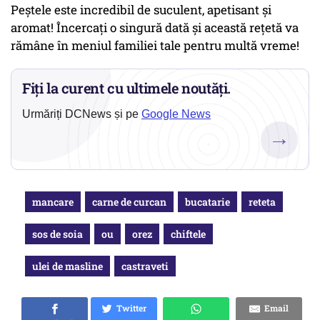
Peștele este incredibil de suculent, apetisant și
aromat! Încercați o singură dată și această rețetă va
rămâne în meniul familiei tale pentru multă vreme!
Fiți la curent cu ultimele noutăți.
Urmăriți DCNews și pe
Google News
→
mancare
carne de curcan
bucatarie
reteta
sos de soia
ou
orez
chiftele
ulei de masline
castraveti
Twitter
Email