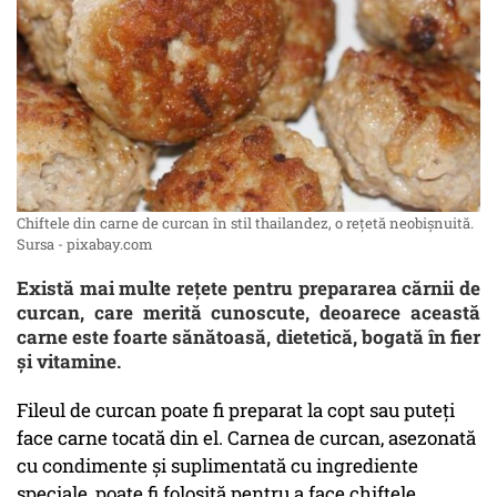
Chiftele din carne de curcan în stil thailandez, o rețetă neobișnuită.
Sursa - pixabay.com
Există mai multe rețete pentru prepararea cărnii de
curcan, care merită cunoscute, deoarece această
carne este foarte sănătoasă, dietetică, bogată în fier
și vitamine.
Fileul de curcan poate fi preparat la copt sau puteți
face carne tocată din el. Carnea de curcan, asezonată
cu condimente și suplimentată cu ingrediente
speciale, poate fi folosită pentru a face chiftele