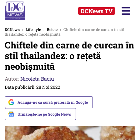
DCNews TV
DCNews
›
Lifestyle
›
Retete
›
Chiftele din carne de curcan în stil
thailandez: o rețetă neobișnuită
Chiftele din carne de curcan în
stil thailandez: o rețetă
neobișnuită
Autor:
Nicoleta Baciu
Data publicării: 28 Noi 2022
Adaugă-ne ca sursă preferată în Google
Urmărește-ne pe Google News