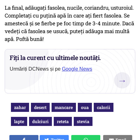
La final, adăugați fasolea, nucile, coriandru, usturoiul.
Completați cu puțină apă în care ați fiert fasolea. Se
amestecă și se fierbe pe foc timp de 3-4 minute. Dacă
vedeți că fasolea se usucă, puteți adăuga mai multă
apă. Poftă bună!
Fiți la curent cu ultimele noutăți.
Urmăriți DCNews și pe
Google News
→
zahar
desert
mancare
oua
calorii
lapte
dulciuri
reteta
stevia
Twitter
Email