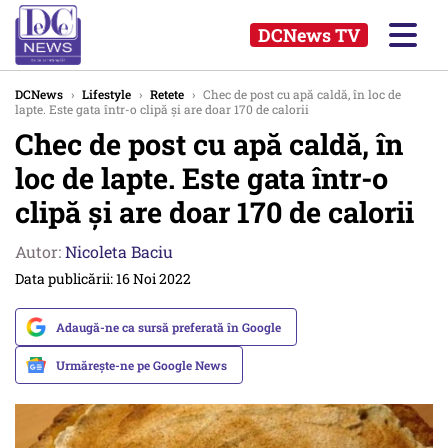
DCNews TV
DCNews
›
Lifestyle
›
Retete
›
Chec de post cu apă caldă, în loc de
lapte. Este gata într-o clipă și are doar 170 de calorii
Chec de post cu apă caldă, în
loc de lapte. Este gata într-o
clipă și are doar 170 de calorii
Autor:
Nicoleta Baciu
Data publicării: 16 Noi 2022
Adaugă-ne ca sursă preferată în Google
Urmărește-ne pe Google News