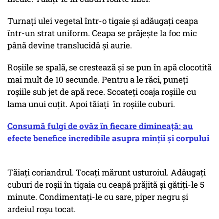
Turnați ulei vegetal într-o tigaie și adăugați ceapa
într-un strat uniform. Ceapa se prăjește la foc mic
până devine translucidă și aurie.
Roșiile se spală, se crestează și se pun în apă clocotită
mai mult de 10 secunde. Pentru a le răci, puneți
roșiile sub jet de apă rece. Scoateți coaja roșiile cu
lama unui cuțit. Apoi tăiați în roșiile cuburi.
Consumă fulgi de ovăz în fiecare dimineață: au
efecte benefice incredibile asupra minții și corpului
Tăiați coriandrul. Tocați mărunt usturoiul. Adăugați
cuburi de roșii în tigaia cu ceapă prăjită și gătiți-le 5
minute. Condimentați-le cu sare, piper negru și
ardeiul roșu tocat.