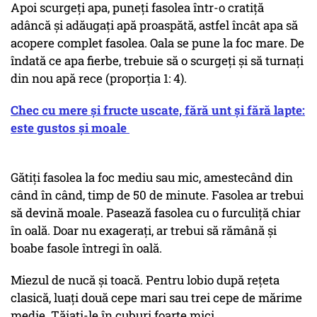
Apoi scurgeți apa, puneți fasolea într-o cratiță
adâncă și adăugați apă proaspătă, astfel încât apa să
acopere complet fasolea. Oala se pune la foc mare. De
îndată ce apa fierbe, trebuie să o scurgeți și să turnați
din nou apă rece (proporția 1: 4).
Chec cu mere și fructe uscate, fără unt și fără lapte:
este gustos și moale
Gătiți fasolea la foc mediu sau mic, amestecând din
când în când, timp de 50 de minute. Fasolea ar trebui
să devină moale. Pasează fasolea cu o furculiță chiar
în oală. Doar nu exagerați, ar trebui să rămână și
boabe fasole întregi în oală.
Miezul de nucă și toacă. Pentru lobio după rețeta
clasică, luați două cepe mari sau trei cepe de mărime
medie. Tăiați-le în cuburi foarte mici.