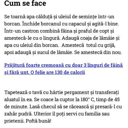
Cum se face
Se toarnă apa călduță și uleiul de semințe într-un
borcan. Închide borcanul cu capacul și agită-l bine.
Într-un castron combină făina și praful de copt și
amestecă-le cu o lingură. Adaugă coaja de lămâie și
apa cu uleiul din borcan. Amestecă totul cu grijă,
apoi adaugă și sucul de lămâie. Se amestecă din nou.
Prăjitură foarte cremoasă cu doar 3 linguri de făină
și fără unt. O felie are 130 de calorii
Tapetează o tavă cu hârtie pergament și transferați
aluatul în ea. Se coace la cuptor la 180° C, timp de 45
de minute. Lasă checul să se răcească și presară-l cu
zahăr pudră. Ulterior îl poți servi cu familia sau
prietenii. Poftă bună!