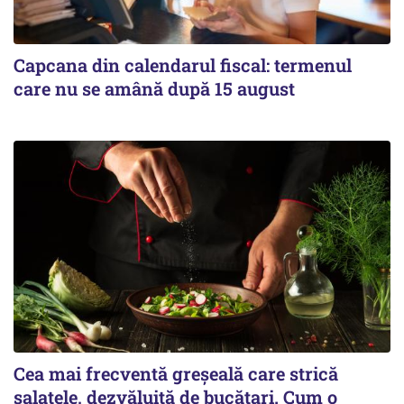
Capcana din calendarul fiscal: termenul
care nu se amână după 15 august
Cea mai frecventă greșeală care strică
salatele, dezvăluită de bucătari. Cum o