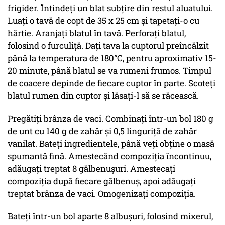
frigider. Întindeți un blat subțire din restul aluatului.
Luați o tavă de copt de 35 x 25 cm și tapetați-o cu
hârtie. Aranjați blatul în tavă. Perforați blatul,
folosind o furculiță. Dați tava la cuptorul preîncălzit
până la temperatura de 180°C, pentru aproximativ 15-
20 minute, până blatul se va rumeni frumos. Timpul
de coacere depinde de fiecare cuptor în parte. Scoteți
blatul rumen din cuptor și lăsați-l să se răcească.
Pregătiți brânza de vaci. Combinați într-un bol 180 g
de unt cu 140 g de zahăr și 0,5 linguriță de zahăr
vanilat. Bateți ingredientele, până veți obține o masă
spumantă fină. Amestecând compoziția încontinuu,
adăugați treptat 8 gălbenușuri. Amestecați
compoziția după fiecare gălbenuș, apoi adăugați
treptat brânza de vaci. Omogenizați compoziția.
Bateți într-un bol aparte 8 albușuri, folosind mixerul,