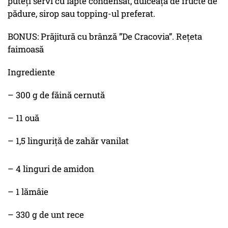
puteți servi cu lapte condensat, dulceață de fructe de
pădure, sirop sau topping-ul preferat.
BONUS: Prăjitură cu brânză ”De Cracovia”. Rețeta
faimoasă
Ingrediente
– 300 g de făină cernută
– 11 ouă
– 1,5 linguriță de zahăr vanilat
– 4 linguri de amidon
– 1 lămâie
– 330 g de unt rece