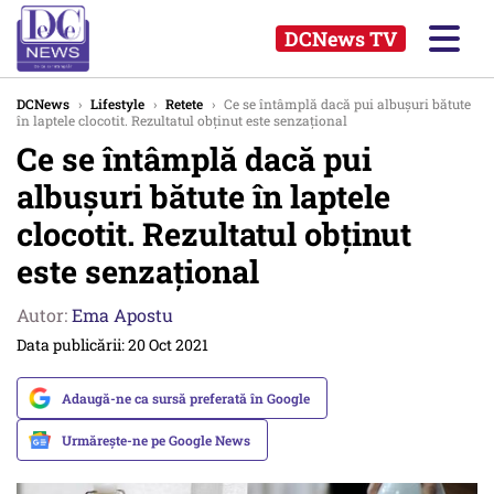
DCNews TV
DCNews
›
Lifestyle
›
Retete
›
Ce se întâmplă dacă pui albușuri bătute
în laptele clocotit. Rezultatul obținut este senzațional
Ce se întâmplă dacă pui
albușuri bătute în laptele
clocotit. Rezultatul obținut
este senzațional
Autor:
Ema Apostu
Data publicării: 20 Oct 2021
Adaugă-ne ca sursă preferată în Google
Urmărește-ne pe Google News