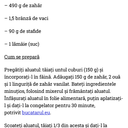
– 490 g de zahăr
– 1,5 brânză de vaci
– 90 g de stafide
– 1 lămâie (suc)
Cum se prepară
Pregătiți aluatul: tăiați untul cuburi (150 g) și
încorporați-l în făină. Adăugați 150 g de zahăr, 2 ouă
și 1 linguriță de zahăr vanilat. Bateți ingredientele
minuțios, folosind mixerul și frământați aluatul.
Înfășurați aluatul în folie alimentară, puțin aplatizați-
l și dați-l la congelator pentru 30 minute,
potrivit
bucatarul.eu
.
Scoateți aluatul, tăiați 1/3 din acesta și dați-l la