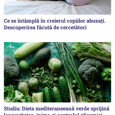
Ce se întâmplă în creierul copiilor abuzați.
Descoperirea făcută de cercetători
Studiu: Dieta mediteraneeană verde sprijină
longevitatea, inima și controlul glicemiei