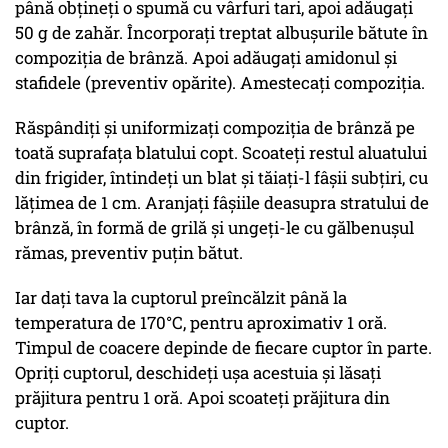
până obțineți o spumă cu vârfuri tari, apoi adăugați
50 g de zahăr. Încorporați treptat albușurile bătute în
compoziția de brânză. Apoi adăugați amidonul și
stafidele (preventiv opărite). Amestecați compoziția.
Răspândiți și uniformizați compoziția de brânză pe
toată suprafața blatului copt. Scoateți restul aluatului
din frigider, întindeți un blat și tăiați-l fâșii subțiri, cu
lățimea de 1 cm. Aranjați fâșiile deasupra stratului de
brânză, în formă de grilă și ungeți-le cu gălbenușul
rămas, preventiv puțin bătut.
Iar dați tava la cuptorul preîncălzit până la
temperatura de 170°C, pentru aproximativ 1 oră.
Timpul de coacere depinde de fiecare cuptor în parte.
Opriți cuptorul, deschideți ușa acestuia și lăsați
prăjitura pentru 1 oră. Apoi scoateți prăjitura din
cuptor.