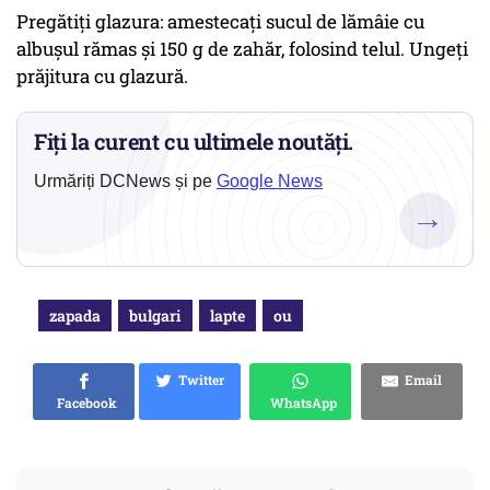
Pregătiți glazura: amestecați sucul de lămâie cu
albușul rămas și 150 g de zahăr, folosind telul. Ungeți
prăjitura cu glazură.
Fiți la curent cu ultimele noutăți.
Urmăriți DCNews și pe
Google News
→
zapada
bulgari
lapte
ou
Twitter
Email
Facebook
WhatsApp