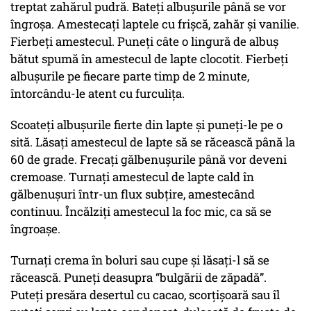
treptat zahărul pudră. Bateți albușurile până se vor
îngroșa. Amestecați laptele cu frișcă, zahăr și vanilie.
Fierbeți amestecul. Puneți câte o lingură de albuș
bătut spumă în amestecul de lapte clocotit. Fierbeți
albușurile pe fiecare parte timp de 2 minute,
întorcându-le atent cu furculița.
Scoateți albușurile fierte din lapte și puneți-le pe o
sită. Lăsați amestecul de lapte să se răcească până la
60 de grade. Frecați gălbenușurile până vor deveni
cremoase. Turnați amestecul de lapte cald în
gălbenușuri într-un flux subțire, amestecând
continuu. Încălziți amestecul la foc mic, ca să se
îngroașe.
Turnați crema în boluri sau cupe și lăsați-l să se
răcească. Puneți deasupra “bulgării de zăpadă”.
Puteți presăra desertul cu cacao, scorțișoară sau îl