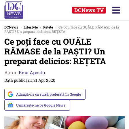
DCNews TV
DCNews
›
Lifestyle
›
Retete
›
Ce poți face cu OUĂLE RĂMASE de la
PAȘTI? Un preparat delicios: REȚETA
Ce poți face cu OUĂLE
RĂMASE de la PAȘTI? Un
preparat delicios: REȚETA
Autor:
Ema Apostu
Data publicării: 21 Apr 2020
Adaugă-ne ca sursă preferată în Google
Urmărește-ne pe Google News