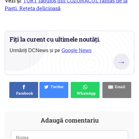
Vezi și:
TORT fabulos din COZONACUL rămas de la
Paști. Rețeta delicioasă
Fiți la curent cu ultimele noutăți.
Urmăriți DCNews și pe
Google News
→
Twitter
Email
Facebook
WhatsApp
Adaugă comentariu