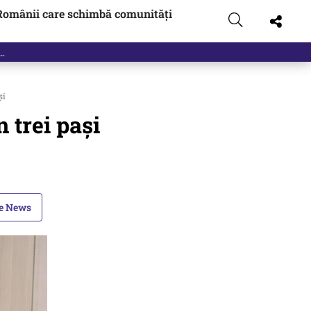
Românii care schimbă comunități
și
 trei pași
le News