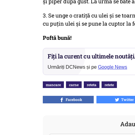
și piper după gust. La urmă se bate 
3. Se unge o cratiță cu ulei și se to
cu puțin ulei și se pune la cuptor la f
Poftă bună!
Fiți la curent cu ultimele noutăți
Urmăriți DCNews și pe
Google News
mancare
carne
reteta
retete
Facebook
Twitter
Adau