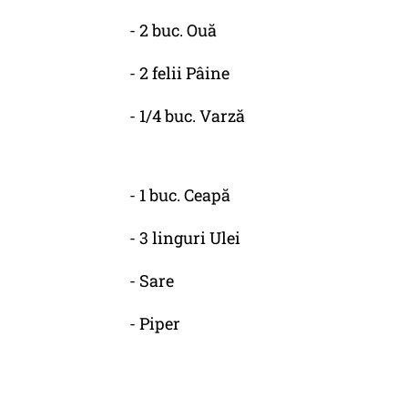
- 2 buc. Ouă
- 2 felii Pâine
- 1/4 buc. Varză
- 1 buc. Ceapă
- 3 linguri Ulei
- Sare
- Piper