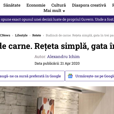
Sănătate
Economie
Cultură
Diaspora creativă
Mai mult
▼
spre „omul harnic“ / video
CNews
›
Lifestyle
›
Retete
›
Budincă de carne. Rețeta simplă, gata în trei pa
e carne. Rețeta simplă, gata în
Autor:
Alexandru Ichim
Data publicării: 21 Apr 2020
augă-ne ca sursă preferată în Google
Urmărește-ne pe Goog