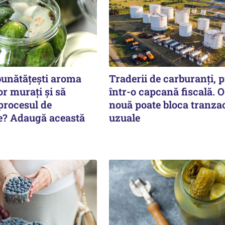
bunătățești aroma
Traderii de carburanți, p
or murați și să
într-o capcană fiscală. O
procesul de
nouă poate bloca tranzac
e? Adaugă această
uzuale