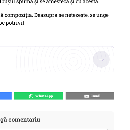
albușul spumă și se amestecă și cu acesta.
arnă compoziția. Deasupra se netezește, se unge
oc potrivit.
.
→
WhatsApp
Email
gă comentariu