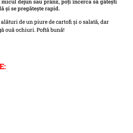
 micul dejun sau prânz, poți încerca să gătești
ă și se pregătește rapid.
alături de un piure de cartofi și o salată, dar
gă ouă ochiuri. Poftă bună!
E: