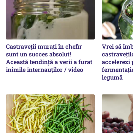
Castraveții murați în chefir
Vrei să îm
sunt un succes absolut!
castravețil
Această tendință a verii a furat
accelerezi 
inimile internauților / video
fermentați
legumă