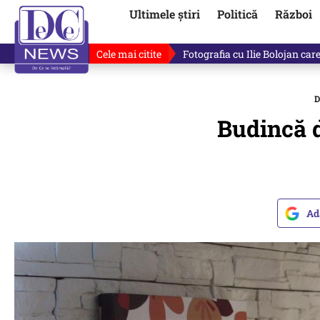
Ultimele știri
Politică
Război
Cele mai citite
Ilie Bolojan, gafă în direct de
D
Budincă d
Ad