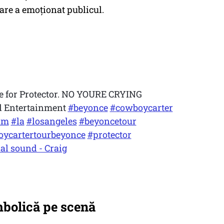
care a emoționat publicul.
e for Protector. NO YOURE CRYING
d Entertainment
#beyonce
#cowboycarter
um
#la
#losangeles
#beyoncetour
ycartertourbeyonce
#protector
al sound - Craig
mbolică pe scenă