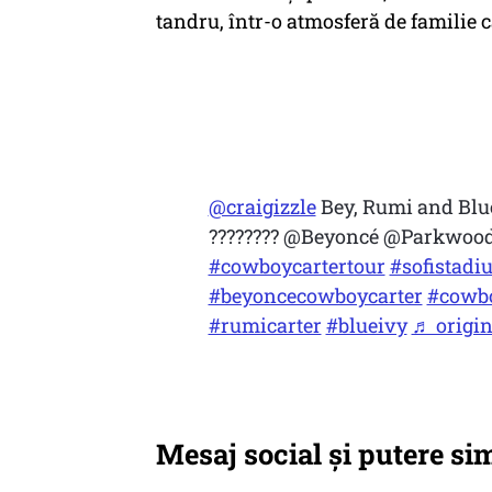
tandru, într-o atmosferă de familie 
@craigizzle
Bey, Rumi and Blu
???????? @Beyoncé @Parkwoo
#cowboycartertour
#sofistadi
#beyoncecowboycarter
#cowbo
#rumicarter
#blueivy
♬ origin
Mesaj social și putere si