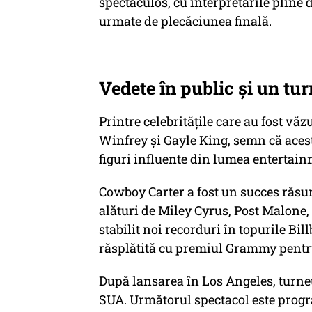
spectaculos, cu interpretările pline 
urmate de plecăciunea finală.
Vedete în public și un tu
Printre celebritățile care au fost vă
Winfrey și Gayle King, semn că acest
figuri influente din lumea entertai
Cowboy Carter a fost un succes răsun
alături de Miley Cyrus, Post Malone,
stabilit noi recorduri în topurile Bil
răsplătită cu premiul Grammy pentr
După lansarea în Los Angeles, turne
SUA. Următorul spectacol este prog