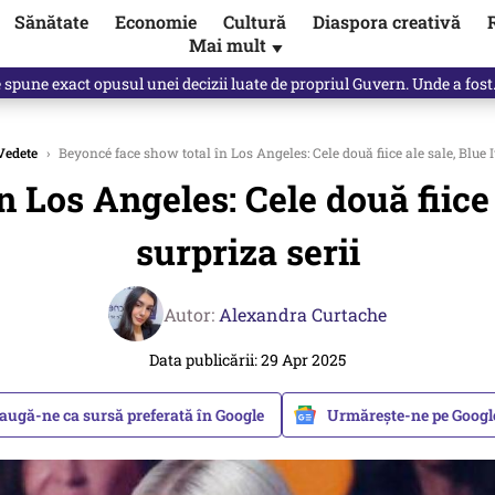
Sănătate
Economie
Cultură
Diaspora creativă
Mai mult
▼
Vîrdol, dezvăluite de o colegă. Povestea pilotului militar dincolo de…
Vedete
›
Beyoncé face show total în Los Angeles: Cele două fiice ale sale, Blue I
 Los Angeles: Cele două fiice 
surpriza serii
Autor:
Alexandra Curtache
Data publicării: 29 Apr 2025
augă-ne ca sursă preferată în Google
Urmărește-ne pe Goog