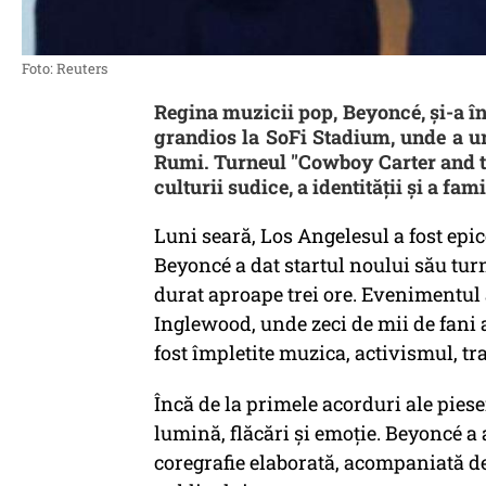
Foto: Reuters
Regina muzicii pop, Beyoncé, și-a î
grandios la SoFi Stadium, unde a urc
Rumi. Turneul "Cowboy Carter and th
culturii sudice, a identității și a fami
Luni seară, Los Angelesul a fost ep
Beyoncé a dat startul noului său tu
durat aproape trei ore. Evenimentul
Inglewood, unde zeci de mii de fani 
fost împletite muzica, activismul, tr
Încă de la primele acorduri ale pies
lumină, flăcări și emoție. Beyoncé a 
coregrafie elaborată, acompaniată de