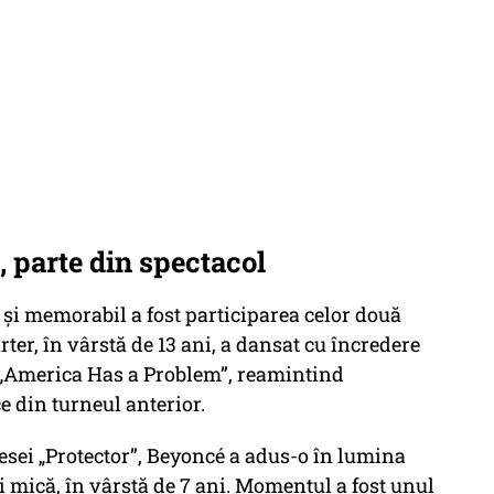
i, parte din spectacol
i memorabil a fost participarea celor două
arter, în vârstă de 13 ani, a dansat cu încredere
 „America Has a Problem”, reamintind
ce din turneul anterior.
iesei „Protector”, Beyoncé a adus-o în lumina
ai mică, în vârstă de 7 ani. Momentul a fost unul