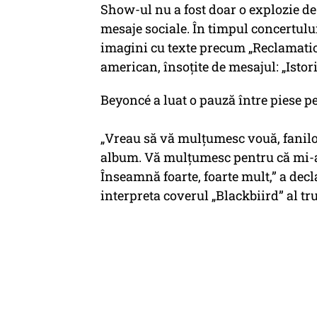
Show-ul nu a fost doar o explozie de
mesaje sociale. În timpul concertului
imagini cu texte precum „Reclamation
american, însoțite de mesajul: „Istori
Beyoncé a luat o pauză între piese p
„Vreau să vă mulțumesc vouă, fanilor
album. Vă mulțumesc pentru că mi-aț
Înseamnă foarte, foarte mult,” a decla
interpreta coverul „Blackbiird” al tr