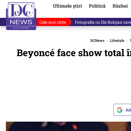
Ultimele știri
Politică
Război
Cele mai citite
Lucruri neștiute despre Mihai 
DCNews
›
Lifestyle
›
Beyoncé face show total în
Ad