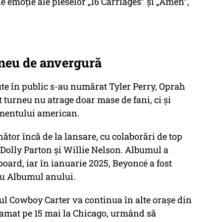
de emoție ale pieselor „16 Carriages” și „Amen”,
rneu de anvergură
zute în public s-au numărat Tyler Perry, Oprah
 turneu nu atrage doar mase de fani, ci și
nmentului american.
ător încă de la lansare, cu colaborări de top
 Dolly Parton și Willie Nelson. Albumul a
lboard, iar în ianuarie 2025, Beyoncé a fost
u Albumul anului.
ul Cowboy Carter va continua în alte orașe din
ramat pe 15 mai la Chicago, urmând să