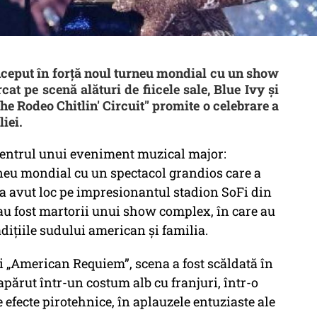
nceput în forță noul turneu mondial cu un show
at pe scenă alături de fiicele sale, Blue Ivy și
e Rodeo Chitlin' Circuit" promite o celebrare a
liei.
icentrul unui eveniment muzical major:
rneu mondial cu un spectacol grandios care a
 a avut loc pe impresionantul stadion SoFi din
au fost martorii unui show complex, în care au
adițiile sudului american și familia.
ei „American Requiem”, scena a fost scăldată în
apărut într-un costum alb cu franjuri, într-o
 efecte pirotehnice, în aplauzele entuziaste ale