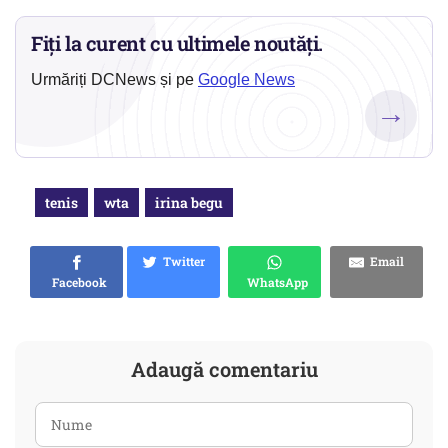
Fiți la curent cu ultimele noutăți.
Urmăriți DCNews și pe
Google News
→
tenis
wta
irina begu
Twitter
Email
Facebook
WhatsApp
Adaugă comentariu