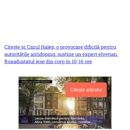
Citește și: Cazul Halep, o provocare dificilă pentru
autorităţile antidoping, susţine un expert elveţian.
Roxadustatul iese din corp în 10-16 ore
Citește articolul