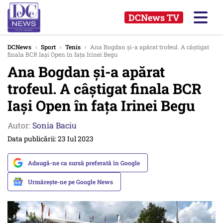
DCNews TV
DCNews
›
Sport
›
Tenis
›
Ana Bogdan și-a apărat trofeul. A câștigat
finala BCR Iași Open în fața Irinei Begu
Ana Bogdan și-a apărat
trofeul. A câștigat finala BCR
Iași Open în fața Irinei Begu
Autor:
Sonia Baciu
Data publicării: 23 Iul 2023
Adaugă-ne ca sursă preferată în Google
Urmărește-ne pe Google News