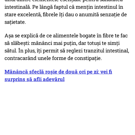
intestinală. Pe lângă faptul că mențin intestinul în
stare excelentă, fibrele îți dau o anumită senzație de
sațietate.
Așa se explică de ce alimentele bogate în fibre te fac
să slăbești: mănânci mai puțin, dar totuși te simți
sătul. În plus, îți permit să reglezi tranzitul intestinal,
contracarând unele forme de constipație.
Mănâncă sfeclă roșie de două ori pe zi: vei fi
surprins să afli adevărul