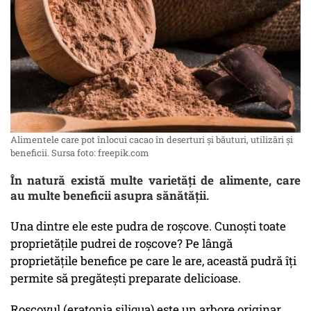
Alimentele care pot înlocui cacao în deserturi și băuturi, utilizări și
beneficii. Sursa foto: freepik.com
În natură există multe varietăți de alimente, care
au multe beneficii asupra sănătății.
Una dintre ele este pudra de roșcove. Cunoști toate
proprietățile pudrei de roșcove? Pe lângă
proprietățile benefice pe care le are, această pudră îți
permite să pregătești preparate delicioase.
Roșcovul (eratonia siliqua) este un arbore originar