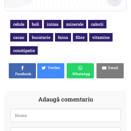
celule
boli
inima
minerale
calorii
cacao
bucatarie
faina
fibre
vitamine
constipatie
Twitter
Email
Facebook
WhatsApp
Adaugă comentariu