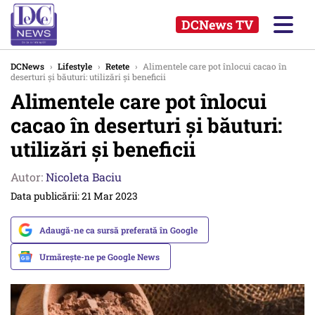
DCNews TV
DCNews
›
Lifestyle
›
Retete
›
Alimentele care pot înlocui cacao în
deserturi și băuturi: utilizări și beneficii
Alimentele care pot înlocui
cacao în deserturi și băuturi:
utilizări și beneficii
Autor:
Nicoleta Baciu
Data publicării: 21 Mar 2023
Adaugă-ne ca sursă preferată în Google
Urmărește-ne pe Google News