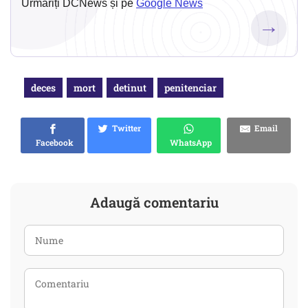
Urmăriți DCNews și pe
Google News
→
deces
mort
detinut
penitenciar
Twitter
Email
Facebook
WhatsApp
Adaugă comentariu