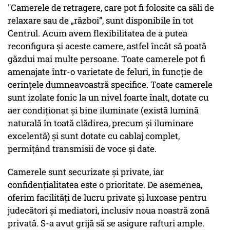
"Camerele de retragere, care pot fi folosite ca săli de
relaxare sau de „război”, sunt disponibile în tot
Centrul. Acum avem flexibilitatea de a putea
reconfigura și aceste camere, astfel încât să poată
găzdui mai multe persoane. Toate camerele pot fi
amenajate într-o varietate de feluri, în funcție de
cerințele dumneavoastră specifice. Toate camerele
sunt izolate fonic la un nivel foarte înalt, dotate cu
aer condiționat și bine iluminate (există lumină
naturală în toată clădirea, precum și iluminare
excelentă) și sunt dotate cu cablaj complet,
permițând transmisii de voce și date.
Camerele sunt securizate și private, iar
confidențialitatea este o prioritate. De asemenea,
oferim facilități de lucru private și luxoase pentru
judecători și mediatori, inclusiv noua noastră zonă
privată. S-a avut grijă să se asigure rafturi ample.