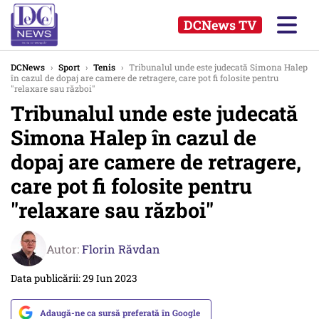
DCNews TV
DCNews
›
Sport
›
Tenis
›
Tribunalul unde este judecată Simona Halep
în cazul de dopaj are camere de retragere, care pot fi folosite pentru
"relaxare sau război"
Tribunalul unde este judecată
Simona Halep în cazul de
dopaj are camere de retragere,
care pot fi folosite pentru
"relaxare sau război"
Autor:
Florin Răvdan
Data publicării: 29 Iun 2023
Adaugă-ne ca sursă preferată în Google