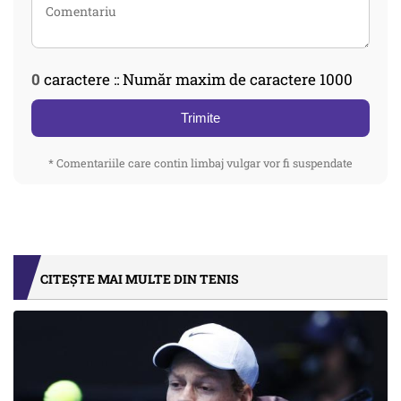
0
caractere :: Număr maxim de caractere 1000
Trimite
* Comentariile care contin limbaj vulgar vor fi suspendate
CITEȘTE MAI MULTE DIN TENIS