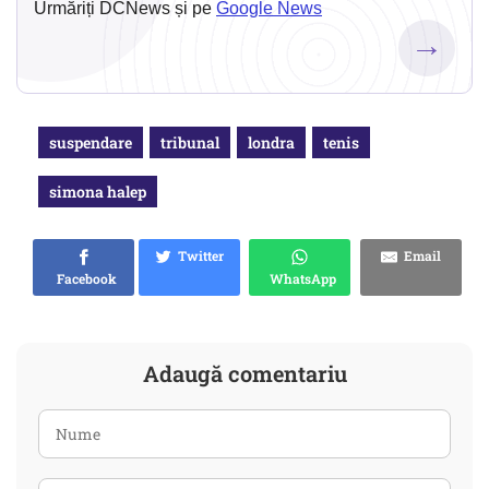
Urmăriți DCNews și pe
Google News
→
suspendare
tribunal
londra
tenis
simona halep
Twitter
Email
Facebook
WhatsApp
Adaugă comentariu