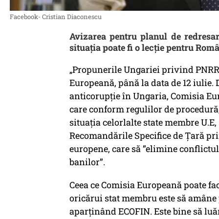
Facebook- Cristian Diaconescu
Avizarea pentru planul de redresare
situația poate fi o lecție pentru Rom
„Propunerile Ungariei privind PNRR a
Europeană, până la data de 12 iulie. 
anticorupție în Ungaria, Comisia Eu
care conform regulilor de procedură,
situația celorlalte state membre U.E,
Recomandările Specifice de Țară pri
europene, care să ”elimine conflictul
banilor”.
Ceea ce Comisia Europeană poate face 
oricărui stat membru este să amâne 
aparținând ECOFIN. Este bine să luăm 