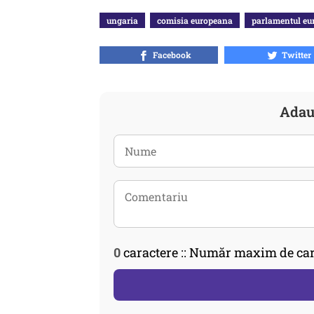
ungaria
comisia europeana
parlamentul eu
Facebook
Twitter
Adau
0
caractere :: Număr maxim de car