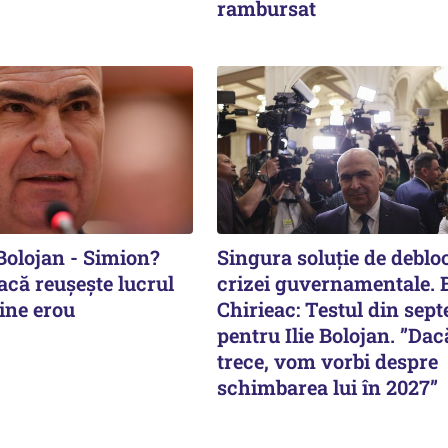
rambursat
Bolojan - Simion?
Singura soluție de deblo
acă reușește lucrul
crizei guvernamentale.
ine erou
Chirieac: Testul din sep
pentru Ilie Bolojan. ”Dac
trece, vom vorbi despre
schimbarea lui în 2027”