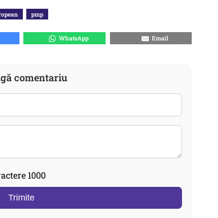
ropean
pmp
WhatsApp
Email
gă comentariu
actere 1000
Trimite