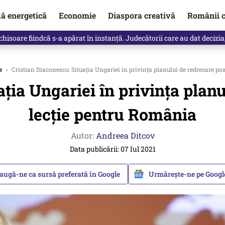
ză energetică
Economie
Diaspora creativă
Românii c
clinti pe Ilie Bolojan de la Palatul Victoria. Verdictul lui Bogdan Chiri
e
›
Cristian Diaconescu: Situația Ungariei în privința planului de redresare poa
ția Ungariei în privința planu
lecție pentru România
Autor:
Andreea Ditcov
Data publicării: 07 Iul 2021
augă-ne ca sursă preferată în Google
Urmărește-ne pe Goog