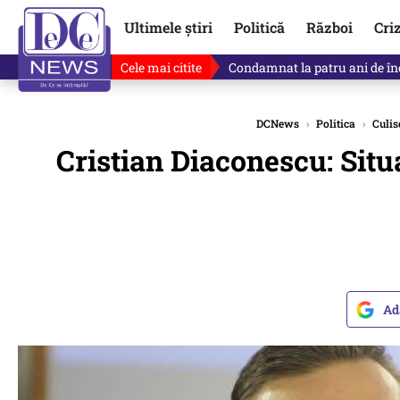
Ultimele știri
Politică
Război
Cri
Cele mai citite
Singurul lucru care l-ar putea 
DCNews
›
Politica
›
Culis
Cristian Diaconescu: Situa
Ad