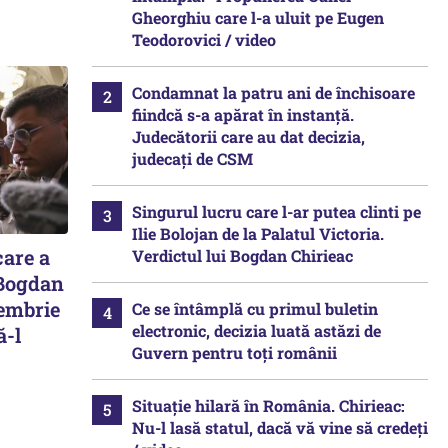
Gheorghiu care l-a uluit pe Eugen
Teodorovici / video
Condamnat la patru ani de închisoare
fiindcă s-a apărat în instanță.
Judecătorii care au dat decizia,
judecați de CSM
Singurul lucru care l-ar putea clinti pe
Ilie Bolojan de la Palatul Victoria.
care a
Verdictul lui Bogdan Chirieac
 Bogdan
tembrie
Ce se întâmplă cu primul buletin
electronic, decizia luată astăzi de
ă-l
Guvern pentru toți românii
Situație hilară în România. Chirieac:
Nu-l lasă statul, dacă vă vine să credeți