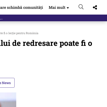
are schimbă comunități
Mai mult
▼
eac
te fi o lecție pentru România
lui de redresare poate fi o
le News