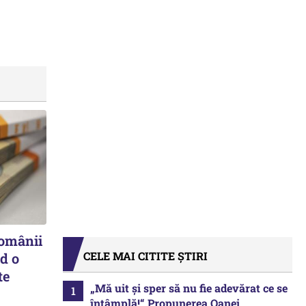
românii
CELE MAI CITITE ȘTIRI
d o
te
„Mă uit și sper să nu fie adevărat ce se
întâmplă!“ Propunerea Oanei