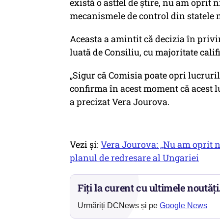
există o astfel de știre, nu am oprit
mecanismele de control din statele 
Aceasta a amintit că decizia în privi
luată de Consiliu, cu majoritate calif
„Sigur că Comisia poate opri lucrur
confirma în acest moment că acest lu
a precizat Vera Jourova.
Vezi și:
Vera Jourova: „Nu am oprit n
planul de redresare al Ungariei
Fiți la curent cu ultimele noutăți
Urmăriți DCNews și pe
Google News