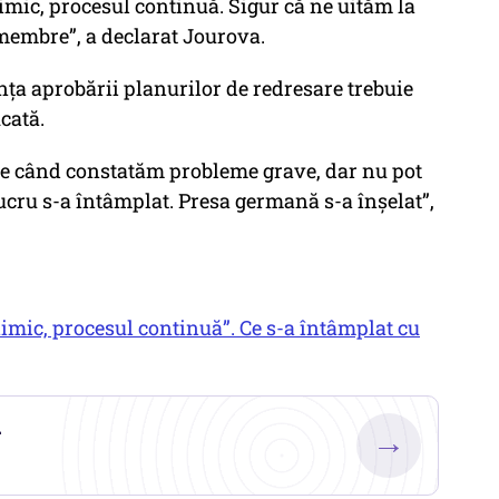
 nimic, procesul continuă. Sigur că ne uităm la
membre”, a declarat Jourova.
nța aprobării planurilor de redresare trebuie
icată.
ile când constatăm probleme grave, dar nu pot
cru s-a întâmplat. Presa germană s-a înșelat”,
imic, procesul continuă”. Ce s-a întâmplat cu
.
→