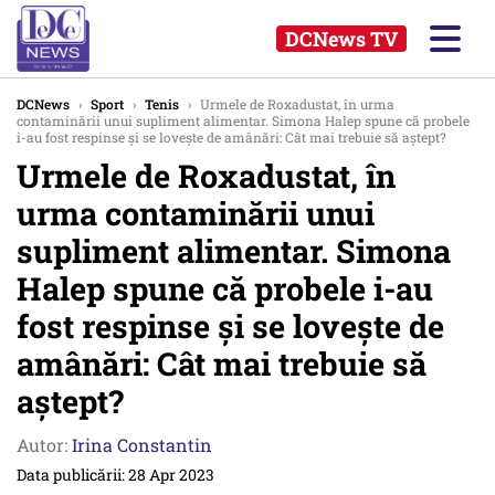
DCNews TV
DCNews
›
Sport
›
Tenis
›
Urmele de Roxadustat, în urma
contaminării unui supliment alimentar. Simona Halep spune că probele
i-au fost respinse și se lovește de amânări: Cât mai trebuie să aștept?
Urmele de Roxadustat, în
urma contaminării unui
supliment alimentar. Simona
Halep spune că probele i-au
fost respinse și se lovește de
amânări: Cât mai trebuie să
aștept?
Autor:
Irina Constantin
Data publicării: 28 Apr 2023