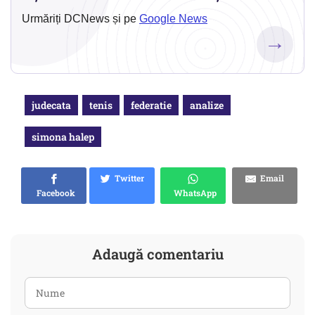
Urmăriți DCNews și pe
Google News
→
judecata
tenis
federatie
analize
simona halep
Twitter
Email
Facebook
WhatsApp
Adaugă comentariu