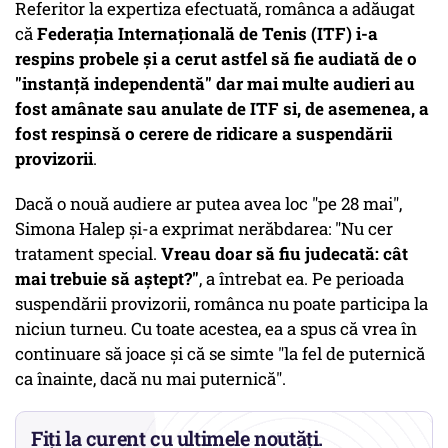
Referitor la expertiza efectuată, românca a adăugat
că
Federaţia Internaţională de Tenis (ITF) i-a
respins probele și a cerut astfel să fie audiată de o
"instanţă independentă" dar mai multe audieri au
fost amânate sau anulate de ITF si, de asemenea, a
fost respinsă o cerere de ridicare a suspendării
provizorii
.
Dacă o nouă audiere ar putea avea loc "pe 28 mai",
Simona Halep şi-a exprimat nerăbdarea: "Nu cer
tratament special.
Vreau doar să fiu judecată: cât
mai trebuie să aştept?"
, a întrebat ea. Pe perioada
suspendării provizorii, românca nu poate participa la
niciun turneu. Cu toate acestea, ea a spus că vrea în
continuare să joace şi că se simte "la fel de puternică
ca înainte, dacă nu mai puternică".
Fiți la curent cu ultimele noutăți.