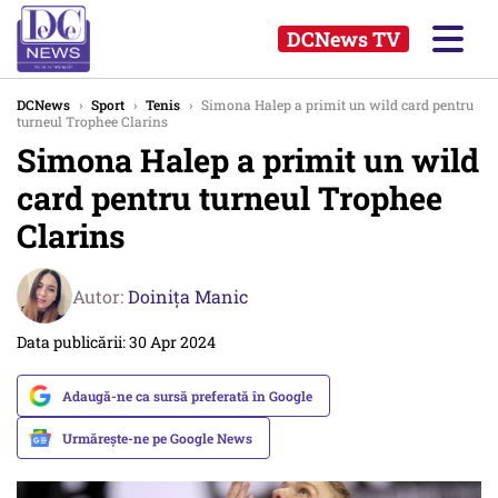
DCNews TV
DCNews
›
Sport
›
Tenis
›
Simona Halep a primit un wild card pentru
turneul Trophee Clarins
Simona Halep a primit un wild
card pentru turneul Trophee
Clarins
Autor:
Doinița Manic
Data publicării: 30 Apr 2024
Adaugă-ne ca sursă preferată în Google
Urmărește-ne pe Google News