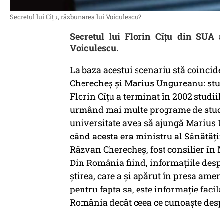
Secretul lui Cîțu, răzbunarea lui Voiculescu?
Secretul lui Florin Cîțu din SUA 
Voiculescu.
La baza acestui scenariu stă coincid
Cherecheș și Marius Ungureanu: stud
Florin Cîțu a terminat în 2002 studiil
urmând mai multe programe de studii 
universitate avea să ajungă Marius 
când acesta era ministru al Sănătăți
Răzvan Cherecheș, fost consilier în M
Din România fiind, informațiile desp
știrea, care a și apărut în presa ame
pentru fapta sa, este informație faci
România decât ceea ce cunoaște desp