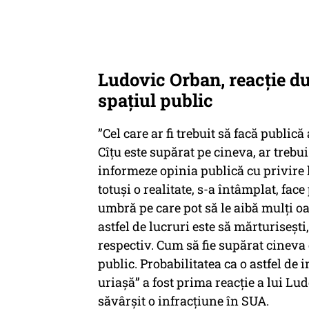
Ludovic Orban, reacție du
spațiul public
”Cel care ar fi trebuit să facă public
Cîțu este supărat pe cineva, ar trebui 
informeze opinia publică cu privire l
totuși o realitate, s-a întâmplat, fa
umbră pe care pot să le aibă mulți o
astfel de lucruri este să mărturisești
respectiv. Cum să fie supărat cineva 
public. Probabilitatea ca o astfel de 
uriașă” a fost prima reacție a lui Lu
săvârșit o infracțiune în SUA.