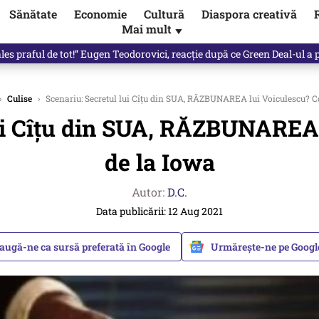
Sănătate
Economie
Cultură
Diaspora creativă
Mai mult
▼
les praful de tot!” Eugen Teodorovici, reacție după ce Green Deal-ul a
›
Culise
›
Scenariu: Secretul lui Cîțu din SUA, RĂZBUNAREA lui Voiculescu? C
lui Cîțu din SUA, RĂZBUNAREA 
de la Iowa
Autor:
D.C.
Data publicării: 12 Aug 2021
augă-ne ca sursă preferată în Google
Urmărește-ne pe Goog