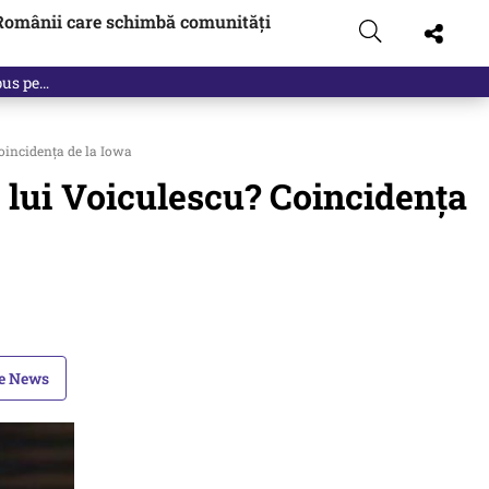
Românii care schimbă comunități
 pus pe…
oincidența de la Iowa
lui Voiculescu? Coincidența
le News