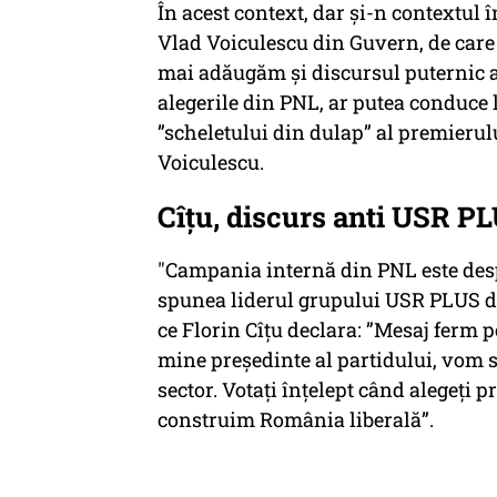
În acest context, dar și-n contextul î
Vlad Voiculescu din Guvern, de care s
mai adăugăm și discursul puternic 
alegerile din PNL, ar putea conduce 
”scheletului din dulap” al premierulu
Voiculescu.
Cîțu, discurs anti USR PL
"Campania internă din PNL este despr
spunea liderul grupului USR PLUS d
ce Florin Cîțu declara: ”Mesaj ferm 
mine preşedinte al partidului, vom 
sector. Votaţi înţelept când alegeţi p
construim România liberală”.