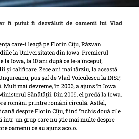
ar fi putut fi dezvăluit de oamenii lui Vlad
ența care-i leagă pe Florin Cîțu, Răzvan
iile la Universitatea din Iowa. Premierul
e la Iowa, la 10 ani după ce le-a început,
și calificare. Zece ani mai târziu, la această
Ungureanu, pus șef de Vlad Voiculescu la INSP,
i. Mult mai devreme, în 2006, a ajuns în Iowa
inisterul Sănătății. Din 2009, el predă la Iowa.
re români printre români circulă. Astfel,
ricană despre Florin Cîțu, fiind închis două zile
lă într-un grup care nu știe mai multe despre
re oamenii ce au ajuns acolo.