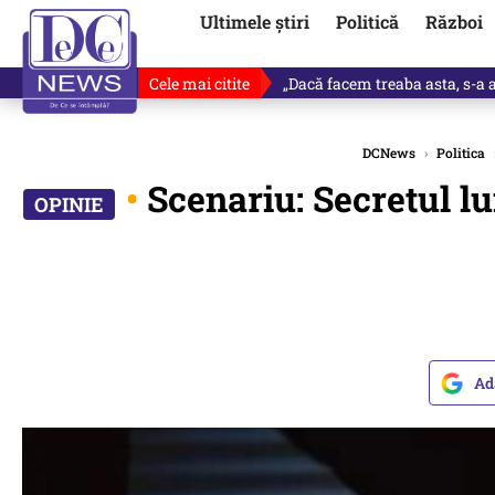
Ultimele știri
Politică
Război
Cele mai citite
„Dacă facem treaba asta, s-a a
DCNews
›
Politica
•
Scenariu: Secretul 
Ad