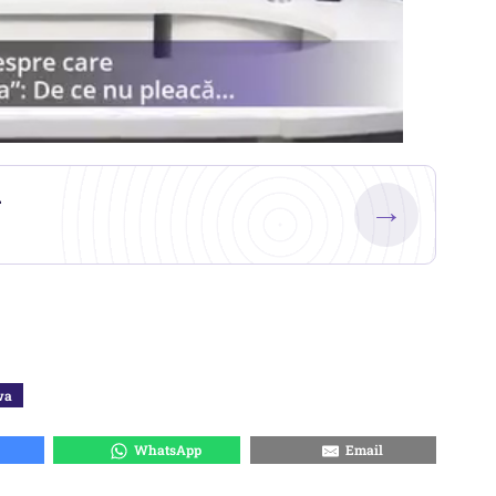
.
→
wa
WhatsApp
Email