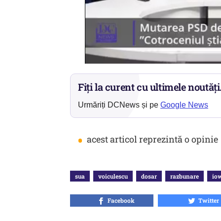
Fiți la curent cu ultimele noutăți
Urmăriți DCNews și pe
Google News
•
acest articol reprezintă o opinie
sua
voiculescu
dosar
razbunare
io
Facebook
Twitter