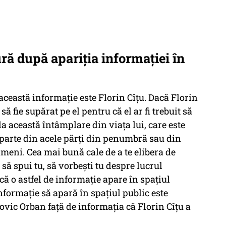
ră după apariția informației în
ă această informație este Florin Cîțu. Dacă Florin
să fie supărat pe el pentru că el ar fi trebuit să
a această întâmplare din viața lui, care este
ce parte din acele părți din penumbră sau din
ameni. Cea mai bună cale de a te elibera de
, să spui tu, să vorbești tu despre lucrul
că o astfel de informație apare în spațiul
informație să apară în spațiul public este
dovic Orban față de informația că Florin Cîțu a