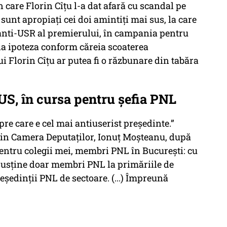
n care Florin Cîțu l-a dat afară cu scandal pe
unt apropiați cei doi amintiți mai sus, la care
anti-USR al premierului, în campania pentru
la ipoteza conform căreia scoaterea
i Florin Cîțu ar putea fi o răzbunare din tabăra
US, în cursa pentru șefia PNL
e care e cel mai antiuserist preşedinte.”
in Camera Deputaţilor, Ionuţ Moşteanu, după
pentru colegii mei, membri PNL în Bucureşti: cu
susţine doar membri PNL la primăriile de
reşedinţii PNL de sectoare. (...) Împreună