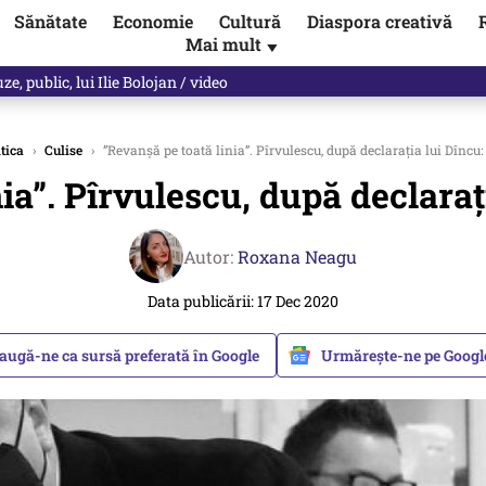
Sănătate
Economie
Cultură
Diaspora creativă
Mai mult
▼
ul asupra ANCPI. Când va fi pus sistemul în funcțiune
tica
›
Culise
›
”Revanșă pe toată linia”. Pîrvulescu, după declarația lui Dîncu:
ia”. Pîrvulescu, după declaraț
Autor:
Roxana Neagu
Data publicării: 17 Dec 2020
augă-ne ca sursă preferată în Google
Urmărește-ne pe Goog