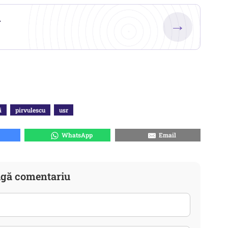
.
→
i
pirvulescu
usr
WhatsApp
Email
gă comentariu