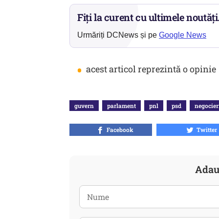
Fiți la curent cu ultimele noutăți
Urmăriți DCNews și pe
Google News
•
acest articol reprezintă o opinie
guvern
parlament
pnl
psd
negocier
Facebook
Twitter
Adau