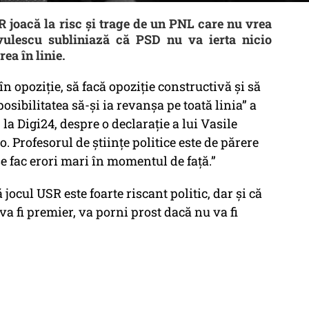
SR joacă la risc și trage de un PNL care nu vrea
rvulescu subliniază că PSD nu va ierta nicio
ea în linie.
n opoziție, să facă opoziție constructivă și să
osibilitatea să-și ia revanșa pe toată linia” a
la Digi24, despre o declarație a lui Vasile
. Profesorul de științe politice este de părere
se fac erori mari în momentul de față.”
jocul USR este foarte riscant politic, dar și că
va fi premier, va porni prost dacă nu va fi