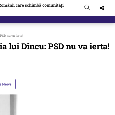
Românii care schimbă comunități
 PSD nu va ierta!
ia lui Dîncu: PSD nu va ierta!
le News