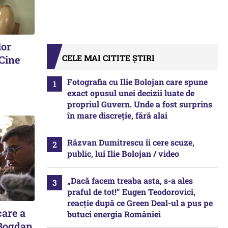
lor
CELE MAI CITITE ȘTIRI
 Cine
Fotografia cu Ilie Bolojan care spune
exact opusul unei decizii luate de
propriul Guvern. Unde a fost surprins
în mare discreție, fără alai
Răzvan Dumitrescu îi cere scuze,
public, lui Ilie Bolojan / video
„Dacă facem treaba asta, s-a ales
praful de tot!” Eugen Teodorovici,
reacție după ce Green Deal-ul a pus pe
care a
butuci energia României
 Bogdan