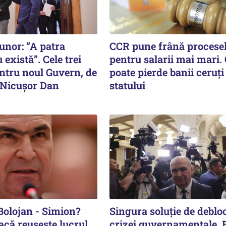
nor: ”A patra
CCR pune frână procese
 există”. Cele trei
pentru salarii mai mari.
entru noul Guvern, de
poate pierde banii ceruți
e Nicușor Dan
statului
Bolojan - Simion?
Singura soluție de deblo
acă reușește lucrul
crizei guvernamentale.