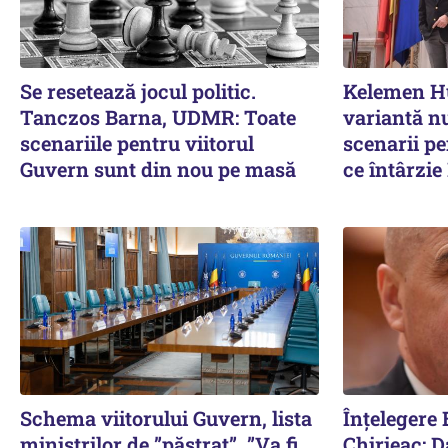
Se resetează jocul politic.
Kelemen Hu
Tanczos Barna, UDMR: Toate
variantă nu
scenariile pentru viitorul
scenarii p
Guvern sunt din nou pe masă
ce întârzi
Schema viitorului Guvern, lista
Înțelegere 
miniștrilor de ”păstrat”. ”Va fi
Chirieac: D