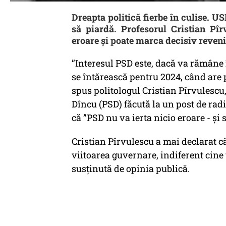
Dreapta politică fierbe în culise. U
să piardă. Profesorul Cristian Pî
eroare și poate marca decisiv revenir
”Interesul PSD este, dacă va rămâne î
se întărească pentru 2024, când are p
spus politologul Cristian Pîrvulescu, 
Dîncu (PSD) făcută la un post de radio
că ”PSD nu va ierta nicio eroare - și 
Cristian Pîrvulescu a mai declarat că 
viitoarea guvernare, indiferent cine 
susținută de opinia publică.