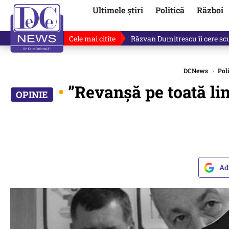
Ultimele știri
Politică
Război
Cele mai citite
Ultimele informații după atac
DCNews
›
Poli
•
”Revanșă pe toată lin
Ad