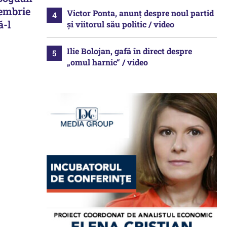
tembrie
Victor Ponta, anunț despre noul partid
ă-l
și viitorul său politic / video
Ilie Bolojan, gafă în direct despre
„omul harnic“ / video