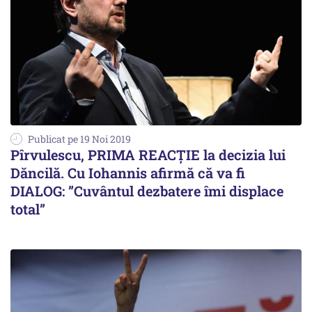
Publicat pe 19 Noi 2019
Pîrvulescu, PRIMA REACȚIE la decizia lui
Dăncilă. Cu Iohannis afirmă că va fi
DIALOG: ”Cuvântul dezbatere îmi displace
total”