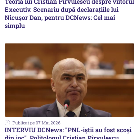
Teoria lui Cristian Pîrvulescu despre viitorul
Executiv. Scenariu după declarațiile lui
Nicușor Dan, pentru DCNews: Cel mai
simplu
Publicat pe 07 Mai 2026
INTERVIU DCNews: ”PNL-iștii au fost scoși
din joc”. Politologul Cristian Pîrvulescu,