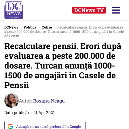
DCNews TV
DCNews
›
Politica
›
Culise
›
Recalculare pensii. Erori după evaluarea
a peste 200.000 de dosare. Turcan anunță 1000-1500 de angajări în Casele
de Pensii
Recalculare pensii. Erori după
evaluarea a peste 200.000 de
dosare. Turcan anunță 1000-
1500 de angajări în Casele de
Pensii
Autor:
Roxana Neagu
Data publicării: 21 Apr 2021
Adaugă-ne ca sursă preferată în Google