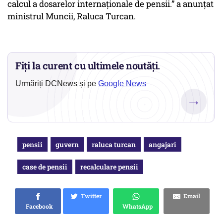
calcul a dosarelor internaționale de pensii.” a anunțat
ministrul Muncii, Raluca Turcan.
Fiți la curent cu ultimele noutăți.
Urmăriți DCNews și pe
Google News
→
pensii
guvern
raluca turcan
angajari
case de pensii
recalculare pensii
Twitter
Email
Facebook
WhatsApp