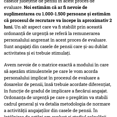
caselor județene de pensii în acest proces de
evaluare.
Noi estimăm că ar fi nevoie de
suplimentarea cu 1.000-1.500 persoane și estimăm
că procesul de recrutare va începe în aproximativ 2
luni.
Un alt aspect care va fi stabilit prin această
ordonanță de urgență se referă la remunerarea
personalului angrenat în acest proces de evaluare.
Sunt angajați din casele de pensii care și-au dublat
activitatea și ei trebuie stimulați.
Avem nevoie de o matrice exactă a modului în care
să așezăm stimulentele pe care le vom acorda
personalului implicat în procesul de evaluare a
dosarelor de pensii, însă trebuie acordate diferențiat,
în funcție de gradul de implicare a fiecărui angajat.
Ordonanța de urgență pe care o pregătim va stabili
cadrul general și va detalia metodologia de normare
a activității angajaților din casele de pensii. În
întâlnirea de astăzi am evaluat și stadiul calculării