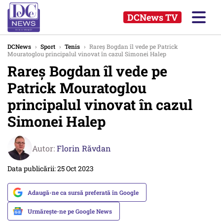
DCNews TV
DCNews
›
Sport
›
Tenis
›
Rareş Bogdan îl vede pe Patrick
Mouratoglou principalul vinovat în cazul Simonei Halep
Rareş Bogdan îl vede pe
Patrick Mouratoglou
principalul vinovat în cazul
Simonei Halep
Autor:
Florin Răvdan
Data publicării: 25 Oct 2023
Adaugă-ne ca sursă preferată în Google
Urmărește-ne pe Google News