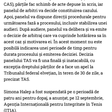
CAS), părţile fac schimb de acte depuse în scris, iar
panelul de arbitri va decide constituirea cazului.
Apoi, panelul va dispune direcţii procedurale pentru
următoarea fază a procesului, inclusiv stabilirea unei
audieri. După audiere, panelul va delibera şi va emite
o decizie de arbitraj care va cuprinde hotărârea sa în
acest caz şi motivarea ei. În acest moment nu este
posibilă indicarea unei perioade de timp pentru
durata procesului şi emiterea deciziei. Decizia
panelului TAS va fi una finală şi inatacabilă, cu
excepţia dreptului părţilor de a face un apel la
Tribunalul federal elveţian, în teren de 30 de zile, a
precizat TAS.
Simona Halep a fost suspendată pe o perioadă de
patru ani pentru dopaj, a anunţat, pe 12 septembrie,
Agenţia Internaţională pentru Integritate în Tenis
(ITIA).