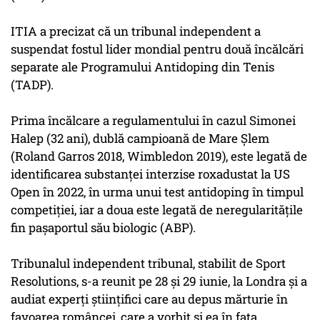
ITIA a precizat că un tribunal independent a
suspendat fostul lider mondial pentru două încălcări
separate ale Programului Antidoping din Tenis
(TADP).
Prima încălcare a regulamentului în cazul Simonei
Halep (32 ani), dublă campioană de Mare Şlem
(Roland Garros 2018, Wimbledon 2019), este legată de
identificarea substanţei interzise roxadustat la US
Open în 2022, în urma unui test antidoping în timpul
competiţiei, iar a doua este legată de neregularităţile
fin paşaportul său biologic (ABP).
Tribunalul independent tribunal, stabilit de Sport
Resolutions, s-a reunit pe 28 şi 29 iunie, la Londra şi a
audiat experţi ştiinţifici care au depus mărturie în
favoarea româncei, care a vorbit şi ea în faţa