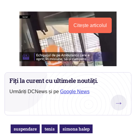
Citește articolul
Fiți la curent cu ultimele noutăți.
Urmăriți DCNews și pe
Google News
→
suspendare
tenis
simona halep