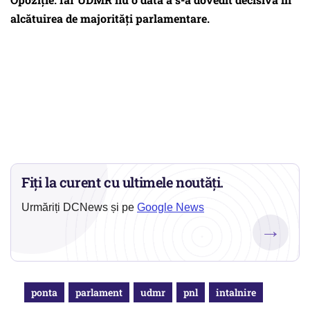
alcătuirea de majorități parlamentare.
Fiți la curent cu ultimele noutăți.
Urmăriți DCNews și pe
Google News
→
ponta
parlament
udmr
pnl
intalnire