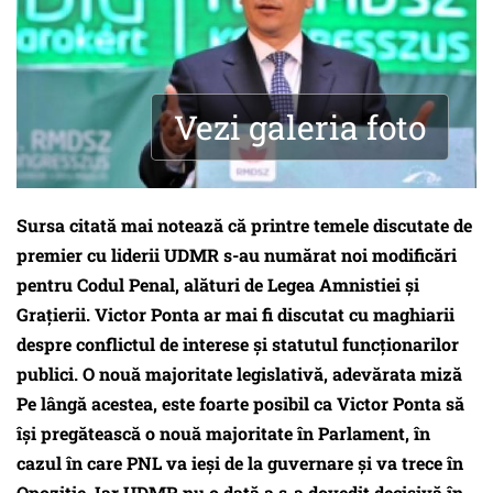
Vezi galeria foto
Sursa citată mai notează că printre temele discutate de
premier cu liderii UDMR s-au numărat noi modificări
pentru Codul Penal, alături de Legea Amnistiei şi
Graţierii. Victor Ponta ar mai fi discutat cu maghiarii
despre conflictul de interese şi statutul funcţionarilor
publici.
O nouă majoritate legislativă, adevărata miză
Pe lângă acestea, este foarte posibil ca Victor Ponta să
își pregătească o nouă majoritate în Parlament, în
cazul în care PNL va ieși de la guvernare și va trece în
Opoziție. Iar UDMR nu o dată a s-a dovedit decisivă în