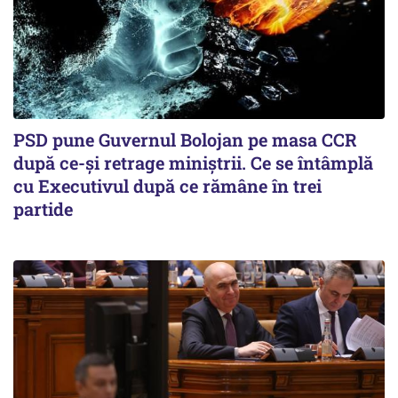
PSD pune Guvernul Bolojan pe masa CCR
după ce-și retrage miniștrii. Ce se întâmplă
cu Executivul după ce rămâne în trei
partide