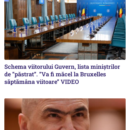
Schema viitorului Guvern, lista miniștrilor
de ”păstrat”. ”Va fi măcel la Bruxelles
săptămâna viitoare” VIDEO