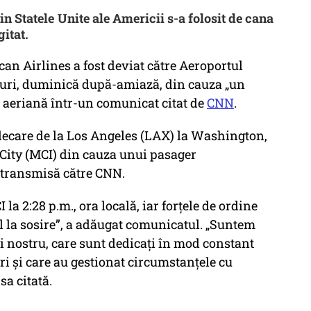
 Statele Unite ale Americii s-a folosit de cana
gitat.
an Airlines a fost deviat către Aeroportul
ouri, duminică după-amiază, din cauza „un
a aeriană într-un comunicat citat de
CNN
.
lecare de la Los Angeles (LAX) la Washington,
s City (MCI) din cauza unui pasager
a transmisă către CNN.
 la 2:28 p.m., ora locală, iar forțele de ordine
ul la sosire”, a adăugat comunicatul. „Suntem
 nostru, care sunt dedicați în mod constant
ștri și care au gestionat circumstanțele cu
sa citată.