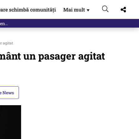
are schimbă comunități
Mai mult
▼
gen…
r agitat
ământ un pasager agitat
le News