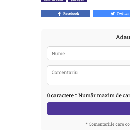
Facebook
Twitter
Adau
0
caractere :: Număr maxim de car
* Comentariile care co