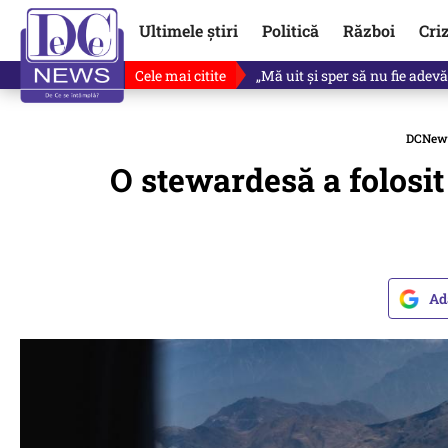
Ultimele știri
Politică
Război
Cri
Cele mai citite
„Mă uit și sper să nu fie ade
DCNew
O stewardesă a folosit
Ad