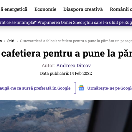
ză energetică
Economie
Diaspora creativă
Românii c
vărat ce se întâmplă!“ Propunerea Oanei Gheorghiu care l-a uluit pe Eu
s
›
Stiri
›
O stewardesă a folosit cafetiera pentru a pune la pământ un pasage
 cafetiera pentru a pune la p
Autor:
Andreea Ditcov
Data publicării: 14 Feb 2022
augă-ne ca sursă preferată în Google
Urmărește-ne pe Goog