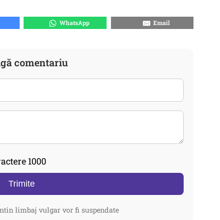
WhatsApp
Email
gă comentariu
actere 1000
Trimite
ntin limbaj vulgar vor fi suspendate