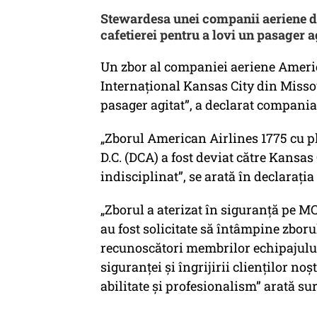
Stewardesa unei companii aeriene din
cafetierei pentru a lovi un pasager a
Un zbor al companiei aeriene Americ
Internațional Kansas City din Miss
pasager agitat”, a declarat compani
„Zborul American Airlines 1775 cu p
D.C. (DCA) a fost deviat către Kansa
indisciplinat”, se arată în declarați
„Zborul a aterizat în siguranță pe MCI
au fost solicitate să întâmpine zbor
recunoscători membrilor echipajului
siguranței și îngrijirii clienților no
abilitate și profesionalism” arată sur