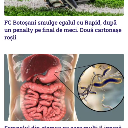
FC Botoşani smulge egalul cu Rapid, după
un penalty pe final de meci. Două cartonaşe
roşii
Semnalul din stomac pe care mulți îl ignoră.