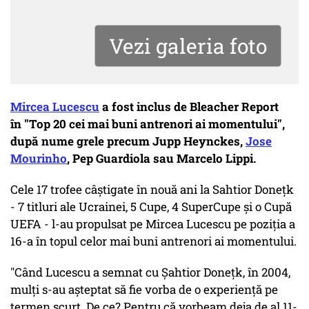
Vezi galeria foto
Mircea Lucescu
a fost inclus de Bleacher Report
în "Top 20 cei mai buni antrenori ai momentului",
după nume grele precum Jupp Heynckes,
Jose
Mourinho
, Pep Guardiola sau Marcelo Lippi.
Cele 17 trofee câștigate în nouă ani la Sahtior Donețk
- 7 titluri ale Ucrainei, 5 Cupe, 4 SuperCupe și o Cupă
UEFA - l-au propulsat pe Mircea Lucescu pe poziția a
16-a în topul celor mai buni antrenori ai momentului.
"Când Lucescu a semnat cu Şahtior Doneţk, în 2004,
mulţi s-au aşteptat să fie vorba de o experienţă pe
termen scurt. De ce? Pentru că vorbeam deja de al 11-