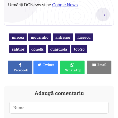
Urmăriți DCNews și pe
Google News
→
mircea
mourinho
antrenor
lucescu
sahtior
donetk
guardiola
top 20
Twitter
Email
Facebook
WhatsApp
Adaugă comentariu