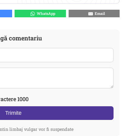
WhatsApp
Email
gă comentariu
actere 1000
Trimite
ntin limbaj vulgar vor fi suspendate