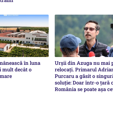
mânească în luna
Urșii din Azuga nu mai p
i mult decât o
relocați. Primarul Adria
 mare
Purcaru a găsit o singur
soluție: Doar într-o țară 
România se poate așa c