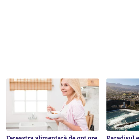
Fereastra alimentară de opt ore
Paradisul 