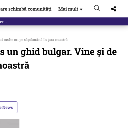
are schimbă comunități
Mai mult
▼
ai multe ori pe săptămână în țara noastră
 un ghid bulgar. Vine și de
noastră
le News