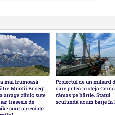
ea mai frumoasă
Proiectul de un miliard d
către Munții Bucegi:
care putea proteja Cern
 atrage zilnic sute
rămas pe hârtie. Statul
iar traseele de
scufundă acum barje în
ike sunt apreciate
străini