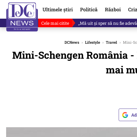
Ultimele știri
Politică
Război
Cri
Cele mai citite
Revine în scenă o propunere 
DCNews
›
Lifestyle
›
Travel
›
Mini-Sch
Mini-Schengen România - Bu
mai mu
Ad