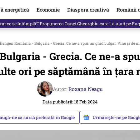
ză energetică
Economie
Diaspora creativă
Românii c
de premier. Cine ar putea conduce Guvernul din septembrie
engen România - Bulgaria - Grecia. Ce ne-a spus un ghid bulgar. Vine și de m
lgaria - Grecia. Ce ne-a spus
lte ori pe săptămână în țara 
Autor:
Roxana Neagu
Data publicării: 18 Feb 2024
augă-ne ca sursă preferată în Google
Urmărește-ne pe Goog