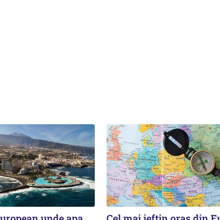
european unde apa
Cel mai ieftin oraș din 