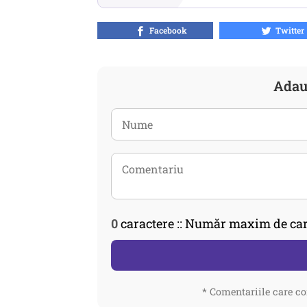
Facebook
Twitter
Adau
0
caractere :: Număr maxim de car
* Comentariile care co