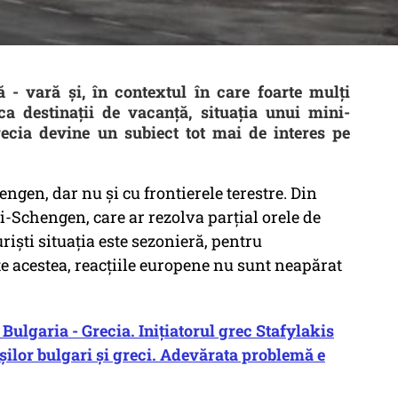
- vară și, în contextul în care foarte mulți
a destinații de vacanță, situația unui mini-
cia devine un subiect tot mai de interes pe
gen, dar nu și cu frontierele terestre. Din
-Schengen, care ar rezolva parțial orele de
riști situația este sezonieră, pentru
te acestea, reacțiile europene nu sunt neapărat
lgaria - Grecia. Inițiatorul grec Stafylakis
șilor bulgari și greci. Adevărata problemă e