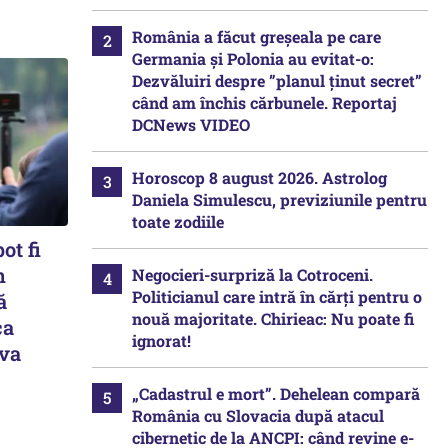
România a făcut greșeala pe care
Germania și Polonia au evitat-o:
Dezvăluiri despre ”planul ținut secret”
când am închis cărbunele. Reportaj
DCNews VIDEO
Horoscop 8 august 2026. Astrolog
Daniela Simulescu, previziunile pentru
toate zodiile
ot fi
n
Negocieri-surpriză la Cotroceni.
Politicianul care intră în cărți pentru o
ă
nouă majoritate. Chirieac: Nu poate fi
ca
ignorat!
eva
„Cadastrul e mort”. Dehelean compară
România cu Slovacia după atacul
cibernetic de la ANCPI: când revine e-