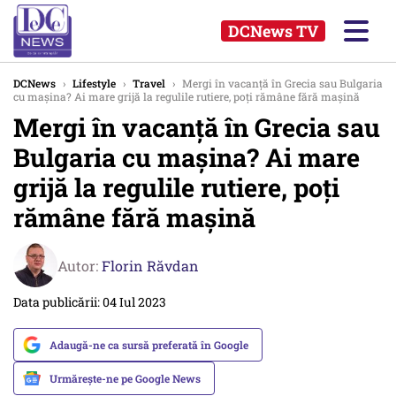
DCNews TV
DCNews
›
Lifestyle
›
Travel
›
Mergi în vacanţă în Grecia sau Bulgaria
cu maşina? Ai mare grijă la regulile rutiere, poţi rămâne fără maşină
Mergi în vacanţă în Grecia sau
Bulgaria cu maşina? Ai mare
grijă la regulile rutiere, poţi
rămâne fără maşină
Autor:
Florin Răvdan
Data publicării: 04 Iul 2023
Adaugă-ne ca sursă preferată în Google
Urmărește-ne pe Google News