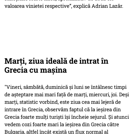
valoarea vinietei respective”, explică Adrian Lazăr.
Marţi, ziua ideală de intrat în
Grecia cu maşina
"Vineri, sâmbătă, duminică şi luni se întâlnesc timpi
de aşteptare mai mari faţă de marţi, miercuri, joi. Deşi
marţi, statistic vorbind, este ziua cea mai lejeră de
intrare în Grecia, observăm faptul că la ieşirea din
Grecia foarte mulţi turişti îşi încheie sejurul. Şi atunci
vedem cozi foarte mari la ieşirea din Grecia către
Bulgaria, altfel încât există un flux normal al