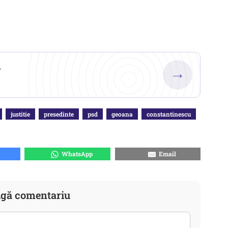
.
→
justitie
presedinte
psd
geoana
constantinescu
WhatsApp
Email
gă comentariu