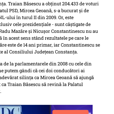
nța. Traian Băsescu a obținut 204.433 de voturi
datul PSD, Mircea Geoană, s-a bucurat și de
-ului în turul II din 2009. Or, este
clusiv cele prezidențiale - sunt câștigate de
 că Radu Mazăre și Nicușor Constantinescu nu au
ă în acest sens stând rezultatele pe care le
zăre este de 14 ani primar, iar Constantinescu se
te al Consiliului Județean Constanța.
 de la parlamentarele din 2008 cu cele din
 ne putem gândi că cei doi conducători ai
u adevărat silința ca Mircea Geoană să ajungă
t ca Traian Băsescu să revină la Palatul
.