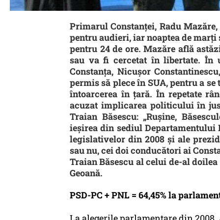
Primarul Constanței, Radu Mazăre, 
pentru audieri, iar noaptea de marți s
pentru 24 de ore. Mazăre află astăzi
sau va fi cercetat în libertate. Î
Constanța, Nicușor Constantinescu,
permis să plece în SUA, pentru a se 
întoarcerea în țară. În repetate râ
acuzat implicarea politicului în jus
Traian Băsescu: „Rușine, Băsescul
ieșirea din sediul Departamentului 
legislativelor din 2008 și ale prezi
sau nu, cei doi conducători ai Consta
Traian Băsescu al celui de-al doilea
Geoană.
PSD-PC + PNL = 64,45% la parlamenta
La alegerile parlamentare din 2008, 