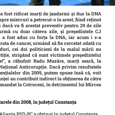
a fost ridicat marți de jandarmi și dus la DNA
pre miercuri a petrecut-o în arest, fiind reținut
 dacă va fi arestat preventiv pentru 29 de zile
n urmă cu doar câteva zile, și președintele CJ
 a fost adus cu forța la DNA, iar acum i s-a
trata de cancer, urmând să fie cercetat odată cu
nduri, cei doi politicieni de la malul mării au
tiție, strigând că sunt victimele președintelui
e!”, a răbufnit Radu Mazăre, marți seară, la
Național Anticorupție. Dacă privim rezultatele
dențialelor din 2009, putem spune însă că, voit
nței au contribuit indirect la obținerea de către
 mandat la Cotroceni, în detrimentul lui Mircea
rele din 2008, în județul Constanța
Alianța PSD-PC a obținut în județul Constanța