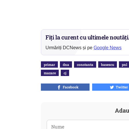
Fiți la curent cu ultimele noutăți
Urmăriți DCNews și pe
Google News
primar
dna
constanta
basescu
pnl
mazare
cj
Facebook
Twitter
Adau