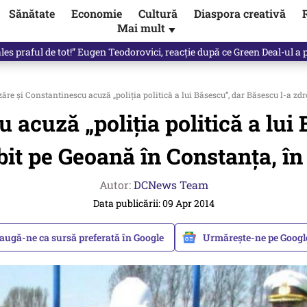
Sănătate
Economie
Cultură
Diaspora creativă
Mai mult
▼
 partid și viitorul său politic / video
re și Constantinescu acuză „poliția politică a lui Băsescu”, dar Băsescu l-a zd
acuză „poliția politică a lui
bit pe Geoană în Constanța, în
Autor:
DCNews Team
Data publicării: 09 Apr 2014
augă-ne ca sursă preferată în Google
Urmărește-ne pe Goog