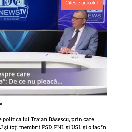
Citește articolul
”
te politica lui Traian Băsescu, prin care
J şi toţi membrii PSD, PNL şi USL şi o fac în