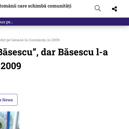
Românii care schimbă comunități
robit pe Geoană în Constanța, în 2009
 Băsescu”, dar Băsescu l-a
 2009
le News