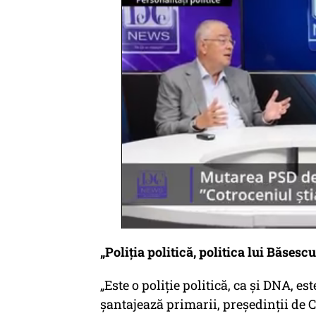
„Poliția politică, politica lui Băsescu
„Este o poliţie politică, ca şi DNA, es
şantajează primarii, preşedinţii de C