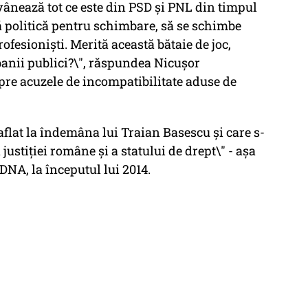
ânează tot ce este din PSD şi PNL din timpul
ă politică pentru schimbare, să se schimbe
ofesionişti. Merită această bătaie de joc,
 banii publici?\", răspundea Nicuşor
pre acuzele de incompatibilitate aduse de
 aflat la îndemâna lui Traian Basescu și care s-
justiției române și a statului de drept\" - așa
NA, la începutul lui 2014.