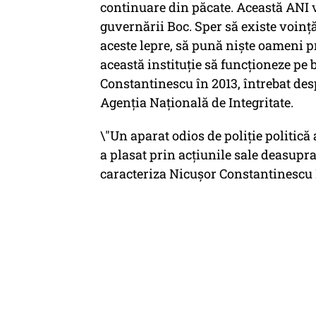
continuare din păcate. Această ANI v
guvernării Boc. Sper să existe voinţ
aceste lepre, să pună nişte oameni pr
această instituţie să funcţioneze pe
Constantinescu în 2013, întrebat des
Agenția Națională de Integritate.
\"Un aparat odios de poliție politică
a plasat prin acțiunile sale deasupra 
caracteriza Nicușor Constantinescu D