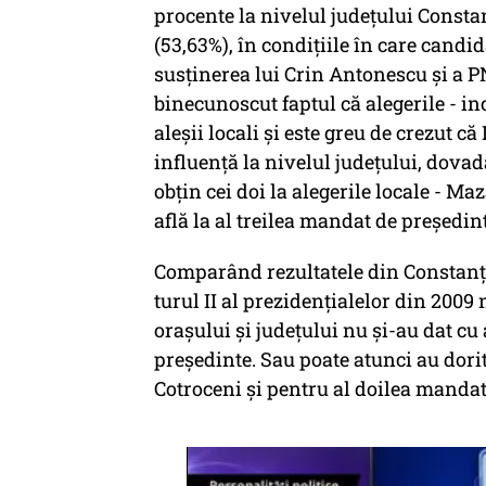
procente la nivelul județului Consta
(53,63%), în condițiile în care candi
susținerea lui Crin Antonescu și a PNL
binecunoscut faptul că alegerile - in
aleșii locali și este greu de crezut
influență la nivelul județului, dovad
obțin cei doi la alegerile locale - Ma
află la al treilea mandat de președin
Comparând rezultatele din Constanța
turul II al prezidențialelor din 2009
orașului și județului nu și-au dat c
președinte. Sau poate atunci au dori
Cotroceni și pentru al doilea mandat