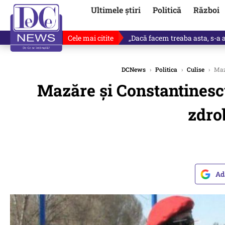
Ultimele știri
Politică
Război
Cele mai citite
Victor Ponta, anunț despre noul
DCNews
›
Politica
›
Culise
›
Mază
Mazăre și Constantinescu 
zdro
Ad