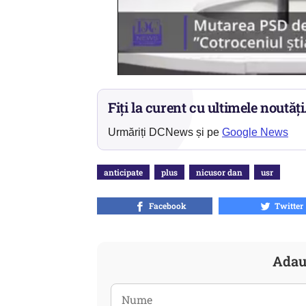
Fiți la curent cu ultimele noutăți
Urmăriți DCNews și pe
Google News
anticipate
plus
nicusor dan
usr
Facebook
Twitter
Adau