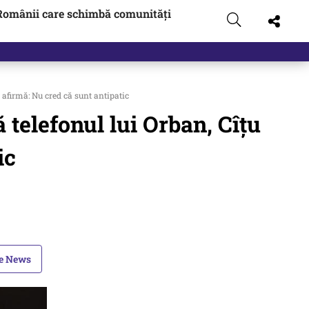
Românii care schimbă comunități
 afirmă: Nu cred că sunt antipatic
 telefonul lui Orban, Cîțu
ic
le News