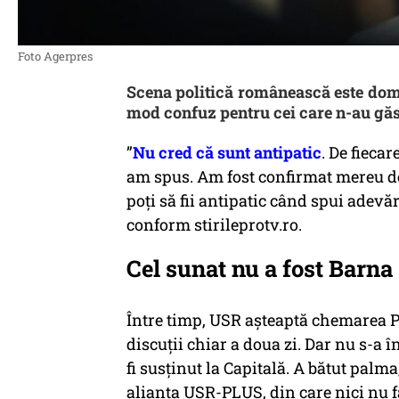
Foto Agerpres
Scena politică românească este domin
mod confuz pentru cei care n-au găsi
”
Nu cred că sunt antipatic
. De fieca
am spus. Am fost confirmat mereu de 
poți să fii antipatic când spui adevă
conform stirileprotv.ro.
Cel sunat nu a fost Barna
Între timp, USR așteaptă chemarea P
discuții chiar a doua zi. Dar nu s-a 
fi susținut la Capitală. A bătut palma
alianța USR-PLUS, din care nici nu f