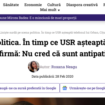
Sănătate
Economie
Cultură
Diaspora creativă
Mai mult
▼
ul asupra ANCPI. Când va fi pus sistemul în funcțiune
Liniște surdă pe scena politica. În timp ce USR așteaptă telefonul lui Orban, Cîțu
litica. În timp ce USR așteaptă
firmă: Nu cred că sunt antipat
Autor:
Roxana Neagu
Data publicării: 28 Feb 2020
augă-ne ca sursă preferată în Google
Urmărește-ne pe Goog