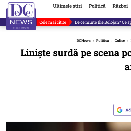
Ultimele știri
Politică
Război
Cele mai citite
Ultimele informații după atac
DCNews
›
Politica
›
Culise
›
Liniște surdă pe scena po
a
Ad