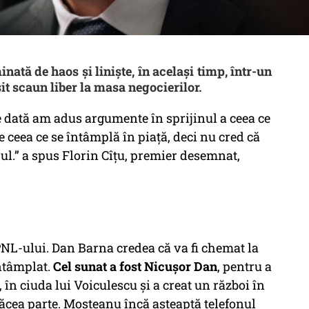
ată de haos și liniște, în același timp, într-un
t scaun liber la masa negocierilor.
re dată am adus argumente în sprijinul a ceea ce
ceea ce se întâmplă în piață, deci nu cred că
rul.” a spus Florin Cîțu, premier desemnat,
NL-ului. Dan Barna credea că va fi chemat la
întâmplat.
Cel sunat a fost Nicușor Dan
, pentru a
, în ciuda lui Voiculescu și a creat un război în
ăcea parte. Moșteanu încă așteaptă telefonul