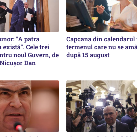
nor: ”A patra
Capcana din calendarul f
 există”. Cele trei
termenul care nu se am
entru noul Guvern, de
după 15 august
e Nicușor Dan