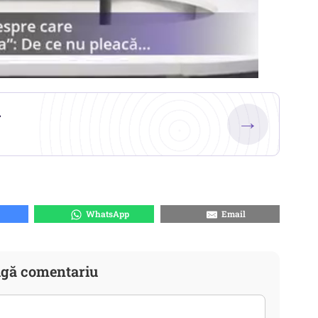
.
→
WhatsApp
Email
gă comentariu