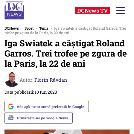
DCNews TV
DCNews
›
Sport
›
Tenis
›
Iga Swiatek a câştigat Roland Garros. Trei
trofee pe zgura de la Paris, la 22 de ani
Iga Swiatek a câştigat Roland
Garros. Trei trofee pe zgura de
la Paris, la 22 de ani
Autor:
Florin Răvdan
Data publicării: 10 Iun 2023
Adaugă-ne ca sursă preferată în Google
Urmărește-ne pe Google News