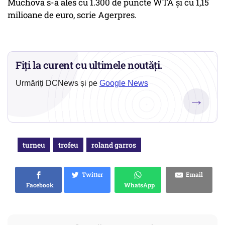
Muchova s-a ales cu 1.300 de puncte WTA şi cu 1,15
milioane de euro, scrie Agerpres.
Fiți la curent cu ultimele noutăți.
Urmăriți DCNews și pe
Google News
→
turneu
trofeu
roland garros
Twitter
Email
Facebook
WhatsApp