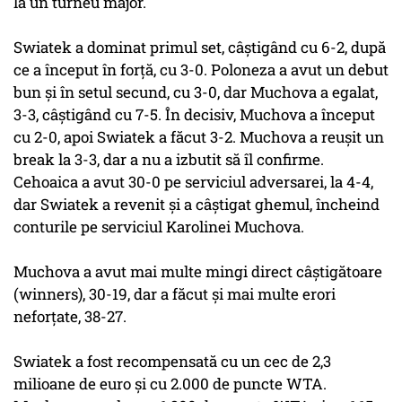
la un turneu major.
Swiatek a dominat primul set, câştigând cu 6-2, după
ce a început în forţă, cu 3-0. Poloneza a avut un debut
bun şi în setul secund, cu 3-0, dar Muchova a egalat,
3-3, câştigând cu 7-5. În decisiv, Muchova a început
cu 2-0, apoi Swiatek a făcut 3-2. Muchova a reuşit un
break la 3-3, dar a nu a izbutit să îl confirme.
Cehoaica a avut 30-0 pe serviciul adversarei, la 4-4,
dar Swiatek a revenit şi a câştigat ghemul, încheind
conturile pe serviciul Karolinei Muchova.
Muchova a avut mai multe mingi direct câştigătoare
(winners), 30-19, dar a făcut şi mai multe erori
neforţate, 38-27.
Swiatek a fost recompensată cu un cec de 2,3
milioane de euro şi cu 2.000 de puncte WTA.