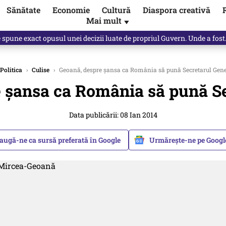
Sănătate
Economie
Cultură
Diaspora creativă
Mai mult
▼
spre „omul harnic“ / video
Politica
›
Culise
›
Geoană, despre șansa ca România să pună Secretarul Gen
 șansa ca România să pună S
Data publicării: 08 Ian 2014
augă-ne ca sursă preferată în Google
Urmărește-ne pe Goog