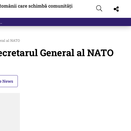
Românii care schimbă comunități
eral al NATO
ecretarul General al NATO
le News