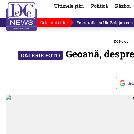
Ultimele știri
Politică
Război
Cele mai citite
Ilie Bolojan, gafă în direct de
DCNews
›
Geoană, despre
Ad