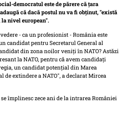
ocial-democratul este de părere că țara
 adaugă că dacă postul nu va fi obţinut, "există
 la nivel european".
 vedere - ca un profesionist - România este
 un candidat pentru Secretarul General al
andidat din zona noilor veniţi în NATO? Astăzi
resant la NATO, pentru că avem candidaţi
rvegia, un candidat potenţial din Marea
al de extindere a NATO", a declarat Mircea
4 se împlinesc zece ani de la intrarea României