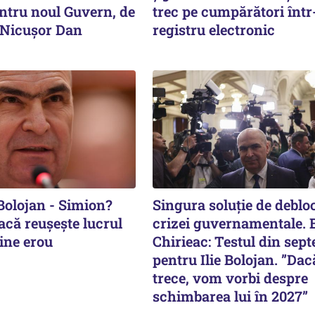
entru noul Guvern, de
trec pe cumpărători înt
e Nicușor Dan
registru electronic
Bolojan - Simion?
Singura soluție de deblo
acă reușește lucrul
crizei guvernamentale.
ine erou
Chirieac: Testul din sep
pentru Ilie Bolojan. ”Dac
trece, vom vorbi despre
schimbarea lui în 2027”