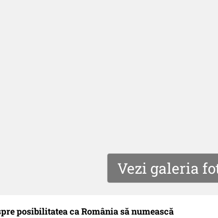
Vezi galeria fo
spre posibilitatea ca România să numească