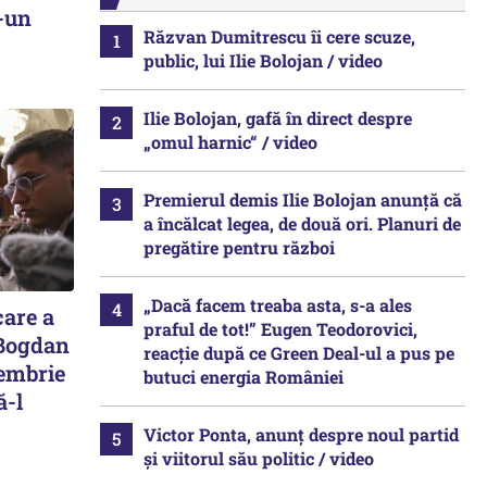
r-un
Răzvan Dumitrescu îi cere scuze,
public, lui Ilie Bolojan / video
Ilie Bolojan, gafă în direct despre
„omul harnic“ / video
Premierul demis Ilie Bolojan anunță că
a încălcat legea, de două ori. Planuri de
pregătire pentru război
„Dacă facem treaba asta, s-a ales
care a
praful de tot!” Eugen Teodorovici,
 Bogdan
reacție după ce Green Deal-ul a pus pe
tembrie
butuci energia României
ă-l
Victor Ponta, anunț despre noul partid
și viitorul său politic / video