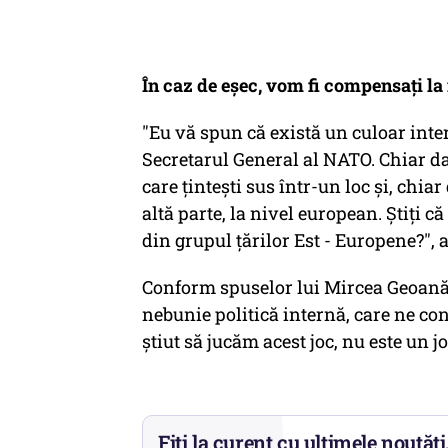
În caz de eșec, vom fi compensați la
"Eu vă spun că există un culoar int
Secretarul General al NATO. Chiar dac
care ţinteşti sus într-un loc şi, chi
altă parte, la nivel european. Ştiţi c
din grupul ţărilor Est - Europene?", 
Conform spuselor lui Mircea Geoană,
nebunie politică internă, care ne con
ştiut să jucăm acest joc, nu este un j
Fiți la curent cu ultimele noutăți