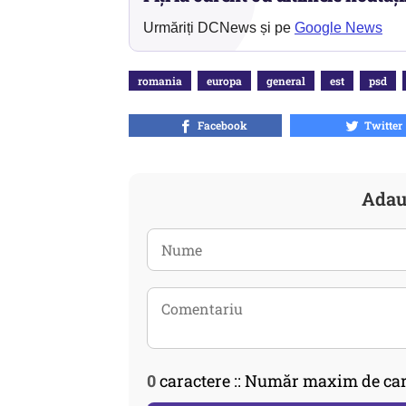
Urmăriți DCNews și pe
Google News
romania
europa
general
est
psd
Facebook
Twitter
Adau
0
caractere :: Număr maxim de car