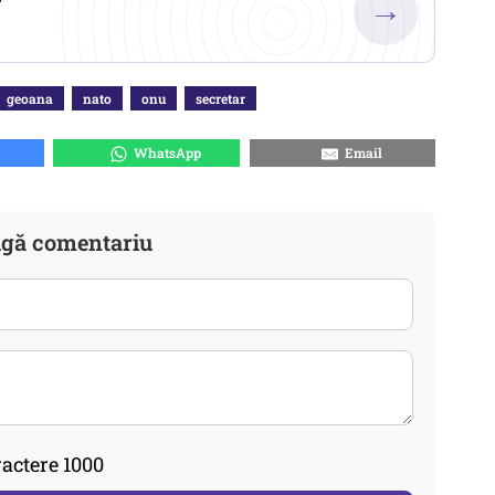
→
geoana
nato
onu
secretar
WhatsApp
Email
gă comentariu
actere 1000