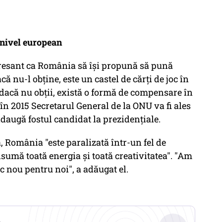
 nivel european
eresant ca România să îşi propună să pună
ă nu-l obţine, este un castel de cărţi de joc în
ar dacă nu obţii, există o formă de compensare în
ă în 2015 Secretarul General de la ONU va fi ales
adaugă fostul candidat la prezidențiale.
 România "este paralizată într-un fel de
sumă toată energia şi toată creativitatea". "Am
oc nou pentru noi", a adăugat el.
.