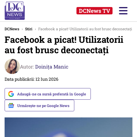
DCNews TV
DCNews
›
Stiri
›
Facebook a picat! Utilizatorii au fost brusc deconectați
Facebook a picat! Utilizatorii
au fost brusc deconectați
Autor:
Doinița Manic
Data publicării: 12 Iun 2026
Adaugă-ne ca sursă preferată în Google
Urmărește-ne pe Google News