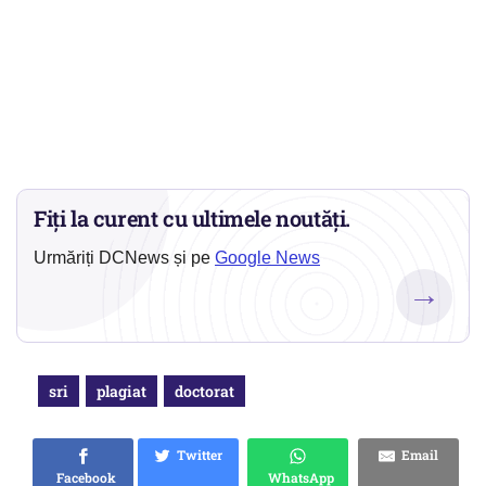
Fiți la curent cu ultimele noutăți.
Urmăriți DCNews și pe
Google News
→
sri
plagiat
doctorat
Twitter
Email
Facebook
WhatsApp