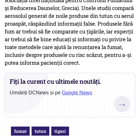
Asociația Internațională pentru Controlul Fumatului
și Reducerea Daunelor, Grecia). Unele studii compară
aerosolul generat de noile produse din tutun cu aerul
proaspăt, răspândind informații false. Produsele fără
fum ar trebui să fie comparate cu țigările, iar experții
ar trebui să fie bine educați și informați cu privire la
toate metodele care ajută la renunțarea la fumat,
inclusiv despre produsele cu risc scăzut, pentru a-și
putea informa pacienții corect.
Fiți la curent cu ultimele noutăți.
Urmăriți DCNews și pe
Google News
→
fumat
tutun
tigari