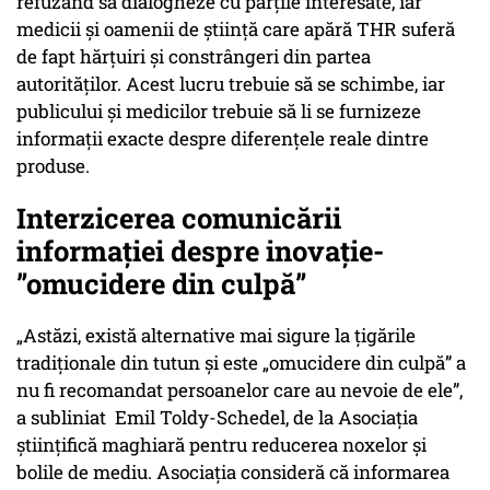
refuzând să dialogheze cu părțile interesate, iar
medicii și oamenii de știință care apără THR suferă
de fapt hărțuiri și constrângeri din partea
autorităților. Acest lucru trebuie să se schimbe, iar
publicului și medicilor trebuie să li se furnizeze
informații exacte despre diferențele reale dintre
produse.
Interzicerea comunicării
informației despre inovație-
”omucidere din culpă”
„Astăzi, există alternative mai sigure la țigările
tradiționale din tutun și este „omucidere din culpă” a
nu fi recomandat persoanelor care au nevoie de ele”,
a subliniat Emil Toldy-Schedel, de la Asociația
științifică maghiară pentru reducerea noxelor și
bolile de mediu. Asociația consideră că informarea