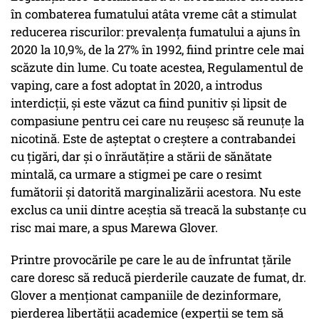
în combaterea fumatului atâta vreme cât a stimulat
reducerea riscurilor: prevalența fumatului a ajuns în
2020 la 10,9%, de la 27% în 1992, fiind printre cele mai
scăzute din lume. Cu toate acestea, Regulamentul de
vaping, care a fost adoptat în 2020, a introdus
interdicții, și este văzut ca fiind punitiv și lipsit de
compasiune pentru cei care nu reușesc să reunuțe la
nicotină. Este de așteptat o creștere a contrabandei
cu țigări, dar și o înrăutățire a stării de sănătate
mintală, ca urmare a stigmei pe care o resimt
fumătorii și datorită marginalizării acestora. Nu este
exclus ca unii dintre aceștia să treacă la substanțe cu
risc mai mare, a spus Marewa Glover.
Printre provocările pe care le au de înfruntat țările
care doresc să reducă pierderile cauzate de fumat, dr.
Glover a menționat campaniile de dezinformare,
pierderea libertății academice (experții se tem să