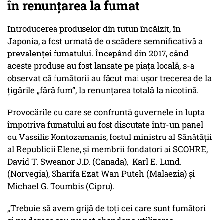
în renunțarea la fumat
Introducerea produselor din tutun încălzit, în
Japonia, a fost urmată de o scădere semnificativă a
prevalenței fumatului. Începând din 2017, când
aceste produse au fost lansate pe piața locală, s-a
observat că fumătorii au făcut mai ușor trecerea de la
țigările „fără fum”, la renunțarea totală la nicotină.
Provocările cu care se confruntă guvernele în lupta
împotriva fumatului au fost discutate într-un panel
cu Vassilis Kontozamanis, fostul ministru al Sănătății
al Republicii Elene, și membrii fondatori ai SCOHRE,
David T. Sweanor J.D. (Canada), Karl E. Lund.
(Norvegia), Sharifa Ezat Wan Puteh (Malaezia) și
Michael G. Toumbis (Cipru).
„Trebuie să avem grijă de toți cei care sunt fumători