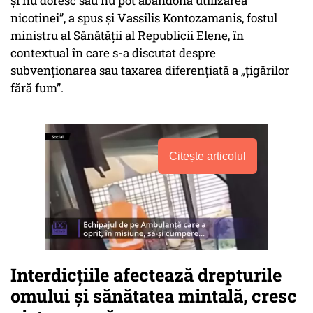
și nu doresc sau nu pot abandona utilizarea
nicotinei”, a spus și Vassilis Kontozamanis, fostul
ministru al Sănătății al Republicii Elene, în
contextual în care s-a discutat despre
subvenționarea sau taxarea diferențiată a „țigărilor
fără fum”.
Citește articolul
Interdicțiile afectează drepturile
omului și sănătatea mintală, cresc