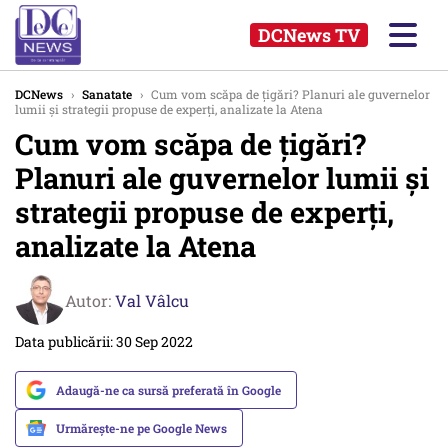
DCNews TV
DCNews
›
Sanatate
›
Cum vom scăpa de țigări? Planuri ale guvernelor
lumii și strategii propuse de experți, analizate la Atena
Cum vom scăpa de țigări?
Planuri ale guvernelor lumii și
strategii propuse de experți,
analizate la Atena
Autor:
Val Vâlcu
Data publicării: 30 Sep 2022
Adaugă-ne ca sursă preferată în Google
Urmărește-ne pe Google News