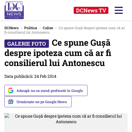
DCNews TV
DCNews
›
Politica
›
Culise
›
Ce spune Gușă despre ipoteza cum că ar
fi consilierul lui Antonescu
Ce spune Gușă
despre ipoteza cum că ar fi
consilierul lui Antonescu
Data publicării: 24 Feb 2014
Adaugă-ne ca sursă preferată în Google
Urmărește-ne pe Google News