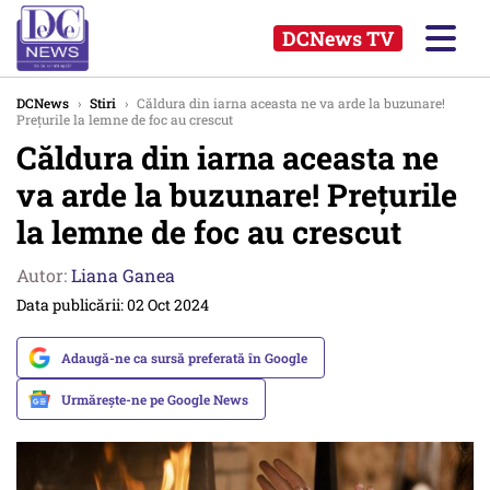
DCNews TV
DCNews
›
Stiri
›
Căldura din iarna aceasta ne va arde la buzunare!
Prețurile la lemne de foc au crescut
Căldura din iarna aceasta ne
va arde la buzunare! Prețurile
la lemne de foc au crescut
Autor:
Liana Ganea
Data publicării: 02 Oct 2024
Adaugă-ne ca sursă preferată în Google
Urmărește-ne pe Google News