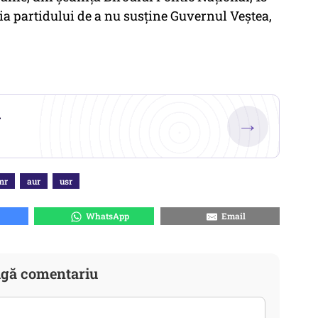
zia partidului de a nu susține Guvernul Veștea,
.
→
mr
aur
usr
WhatsApp
Email
gă comentariu