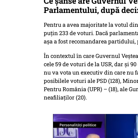
Ce șanse are Guvernul Veș
Parlamentului, după dec
Pentru a avea majoritate la votul di
puțin 233 de voturi. Dacă parlament
așa a fost recomandarea partidului,
În contextul în care Guvernul Veștea 
cele 59 de voturi de la USR, dar și 90
nu va vota un executiv din care nu 
posibilele voturi ale PSD (128), Minor
Pentru România (UPR) – (18), ale Gur
neafiliaților (20).