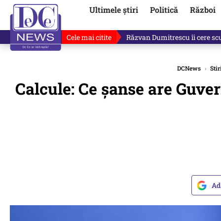
Ultimele știri
Politică
Război
Cele mai citite
Ultimele informații după atac
DCNews
›
Stir
Calcule: Ce șanse are Guver
Ad