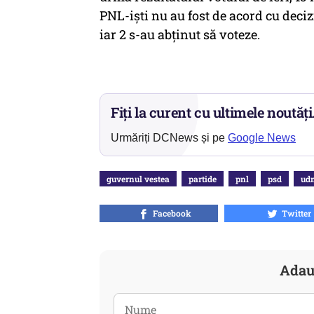
PNL-iști nu au fost de acord cu deci
iar 2 s-au abținut să voteze.
Fiți la curent cu ultimele noutăți
Urmăriți DCNews și pe
Google News
guvernul vestea
partide
pnl
psd
ud
Facebook
Twitter
Adau