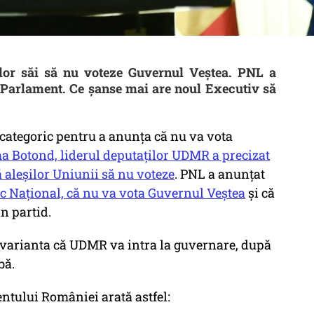
or săi să nu voteze Guvernul Veștea. PNL a
n Parlament. Ce șanse mai are noul Executiv să
categoric pentru a anunța că nu va vota
 Botond, liderul deputaților UDMR a precizat
 aleșilor Uniunii să nu voteze
. PNL a anunțat
ic Național, că nu va vota Guvernul Veștea
și că
in partid.
ă varianta că UDMR va intra la guvernare, după
bă.
tului României arată astfel: