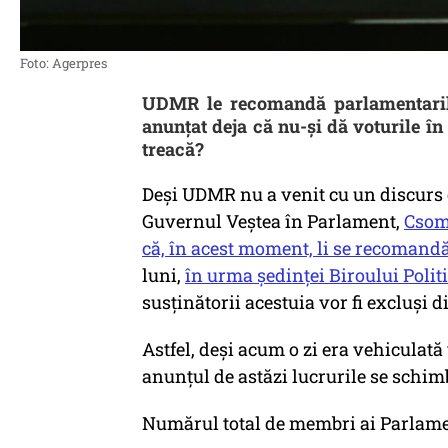
Foto: Agerpres
UDMR le recomandă parlamentaril
anunțat deja că nu-și dă voturile î
treacă?
Deși UDMR nu a venit cu un discurs 
Guvernul Veștea în Parlament,
Csoma
că, în acest moment, li se recomandă
luni,
în urma ședinței Biroului Polit
susținătorii acestuia vor fi excluși d
Astfel, deși acum o zi era vehiculat
anunțul de astăzi lucrurile se schim
Numărul total de membri ai Parlamen