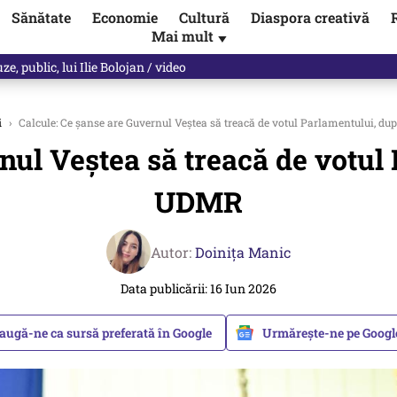
Sănătate
Economie
Cultură
Diaspora creativă
Mai mult
▼
ul asupra ANCPI. Când va fi pus sistemul în funcțiune
i
›
Calcule: Ce șanse are Guvernul Veștea să treacă de votul Parlamentului, d
nul Veștea să treacă de votul
UDMR
Autor:
Doinița Manic
Data publicării: 16 Iun 2026
augă-ne ca sursă preferată în Google
Urmărește-ne pe Goog