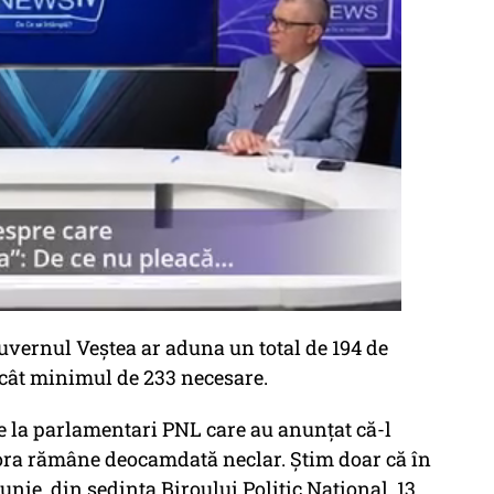
uvernul Veștea ar aduna un total de 194 de
ecât minimul de 233 necesare.
de la parlamentari PNL care au anunțat că-l
ora rămâne deocamdată neclar. Știm doar că în
iunie, din ședința Biroului Politic Național, 13