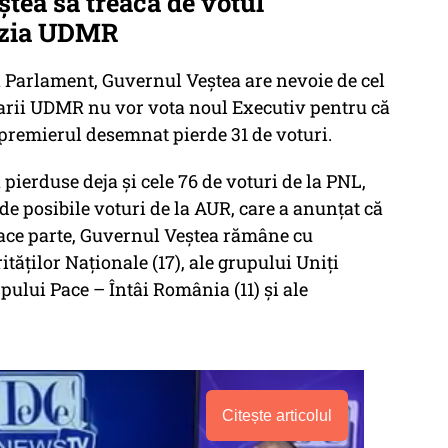
tea să treacă de votul
izia UDMR
n Parlament, Guvernul Veștea are nevoie de cel
arii UDMR nu vor vota noul Executiv pentru că
 premierul desemnat pierde 31 de voturi.
pierduse deja și cele 76 de voturi de la PNL,
 de posibile voturi de la AUR, care a anunțat că
face parte, Guvernul Veștea rămâne cu
ităților Naționale (17), ale grupului Uniți
pului Pace – Întâi România (11) și ale
Citește articolul