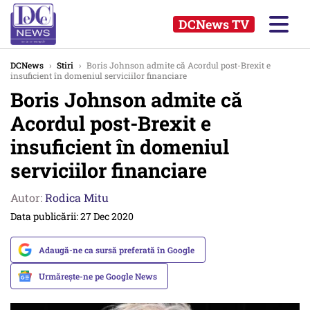
DCNews TV
DCNews
›
Stiri
›
Boris Johnson admite că Acordul post-Brexit e
insuficient în domeniul serviciilor financiare
Boris Johnson admite că
Acordul post-Brexit e
insuficient în domeniul
serviciilor financiare
Autor:
Rodica Mitu
Data publicării: 27 Dec 2020
Adaugă-ne ca sursă preferată în Google
Urmărește-ne pe Google News