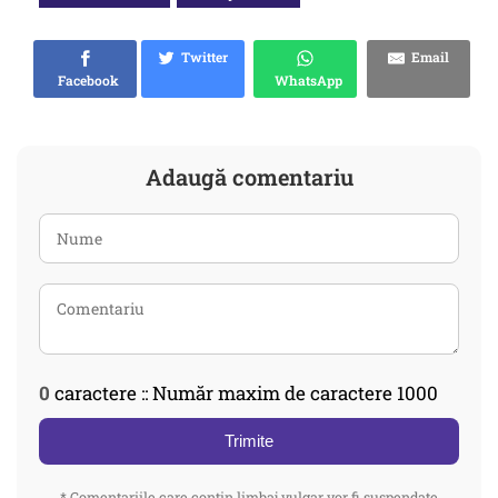
Twitter
Email
Facebook
WhatsApp
Adaugă comentariu
0
caractere :: Număr maxim de caractere 1000
Trimite
* Comentariile care contin limbaj vulgar vor fi suspendate