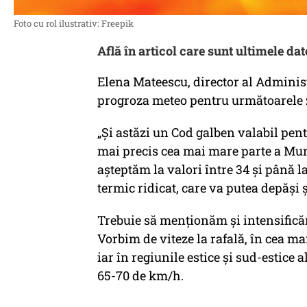
Foto cu rol ilustrativ: Freepik
Află în articol care sunt ultimele da
Elena Mateescu, director al Administ
progroza meteo pentru următoarele z
„Și astăzi un Cod galben valabil pentr
mai precis cea mai mare parte a Mun
așteptăm la valori între 34 și până l
termic ridicat, care va putea depăși ș
Trebuie să menționăm și intensificăril
Vorbim de viteze la rafală, în cea ma
iar în regiunile estice și sud-estice
65-70 de km/h.