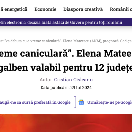
ză energetică
Economie
Diaspora creativă
Românii c
in electronic, decizia luată astăzi de Guvern pentru toți românii
t ”va debuta cu o vreme caniculară”. Elena Mateescu (ANM), prognoză: Cod gal
reme caniculară”. Elena Mate
galben valabil pentru 12 județ
Autor:
Cristian Cîșleanu
Data publicării: 29 Iul 2024
augă-ne ca sursă preferată în Google
Urmărește-ne pe Goog