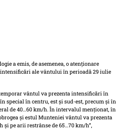
ogie a emis, de asemenea, o atenționare
ntensificări ale vântului în perioadă 29 iulie
, temporar vântul va prezenta intensificări în
 în special în centru, est și sud-est, precum și în
eral de 40...60 km/h. În intervalul menționat, în
obrogea și estul Munteniei vântul va prezenta
h și pe arii restrânse de 65...70 km/h”,