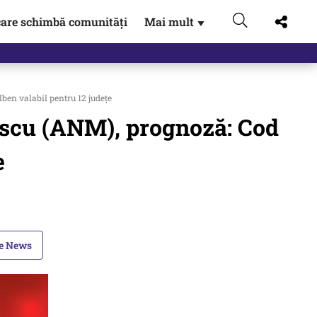
are schimbă comunități
Mai mult
▼
ben valabil pentru 12 județe
escu (ANM), prognoză: Cod
e
le News