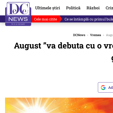
Ultimele știri
Politică
Război
Cri
Cele mai citite
Ce se întâmplă cu primul bulet
DCNews
›
Vremea
›
Augus
August ”va debuta cu o v
Ad