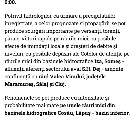
6:00.
Potrivit hidrologilor, ca urmare a precipitaţiilor
înregistrate, a celor prognozate şi propagării, se pot
produce scurgeri importante pe versanţi, torenţi,
pâraie, viituri rapide pe râurile mici, cu posibile
efecte de inundaţii locale şi creşteri de debite şi
niveluri, cu posibile depăşiri ale Cotelor de atenţie pe
râurile mici din bazinele hidrografice
Iza, Someş
-
afluenţii aferenţi sectorului aval
S.H. Dej
- amonte
confluenţă cu
râul Valea Vinului, judeţele
Maramureş, Sălaj şi Cluj.
Fenomenele se pot produce cu intensitate şi
probabilitate mai mare
pe unele râuri mici din
bazinele hidrografice Cosău, Lăpuş - bazin inferior.