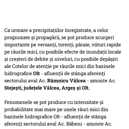
Ca urmare a precipitaţiilor înregistrate, a celor
prognozate şi propagării, se pot produce scurgeri
importante pe versanţi, torenţi, pâraie, viituri rapide
pe râurile mici, cu posibile efecte de inundaţii locale
şi creşteri de debite şi niveluri, cu posibile depăşiri
ale Cotelor de atenţie pe râurile mici din bazinele
hidrografice
Olt
- afluenţii de stânga aferenţi
sectorului aval Ac.
Râmnicu Vâlcea
- amonte Ac.
Stejeşti, judeţele Vâlcea, Argeş şi Olt.
Fenomenele se pot produce cu intensitate şi
probabilitate mai mare pe unele râuri mici din
bazinele hidrografice Olt - afluenţii de stânga
aferenţi sectorului aval Ac. Băbeni - amonte Ac.