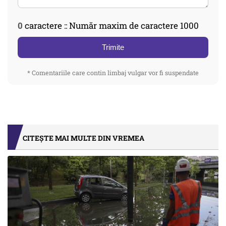
0
caractere :: Număr maxim de caractere 1000
Trimite
* Comentariile care contin limbaj vulgar vor fi suspendate
CITEȘTE MAI MULTE DIN VREMEA