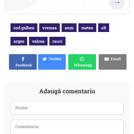
→
cod galben
vremea
anm
meteo
olt
arges
valcea
rauri
Twitter
Email
Facebook
WhatsApp
Adaugă comentariu