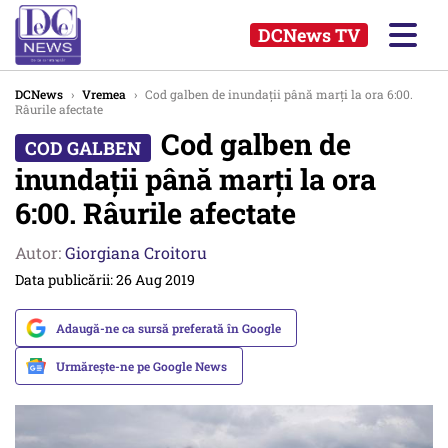
DCNews TV
DCNews
›
Vremea
›
Cod galben de inundaţii până marţi la ora 6:00.
Râurile afectate
Cod galben de
inundaţii până marţi la ora
6:00. Râurile afectate
Autor:
Giorgiana Croitoru
Data publicării: 26 Aug 2019
Adaugă-ne ca sursă preferată în Google
Urmărește-ne pe Google News