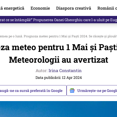
ză energetică
Economie
Diaspora creativă
Românii c
in electronic, decizia luată astăzi de Guvern pentru toți românii
mea pe o lună. Prognoza meteo pentru 1 Mai și Paști 2024. Se răcește și plouă!
a meteo pentru 1 Mai și Paști 
Meteorologii au avertizat
Autor:
Irina Constantin
Data publicării: 12 Apr 2024
augă-ne ca sursă preferată în Google
Urmărește-ne pe Goog