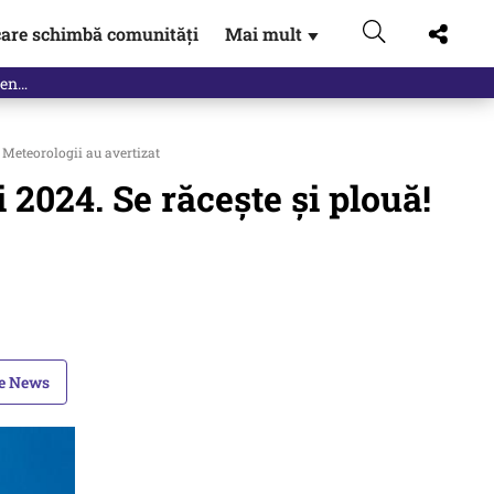
are schimbă comunități
Mai mult
▼
 Meteorologii au avertizat
2024. Se răcește și plouă!
le News