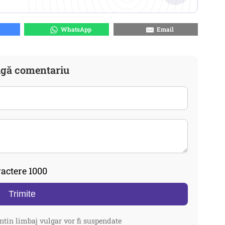
WhatsApp
Email
gă comentariu
actere 1000
Trimite
ntin limbaj vulgar vor fi suspendate