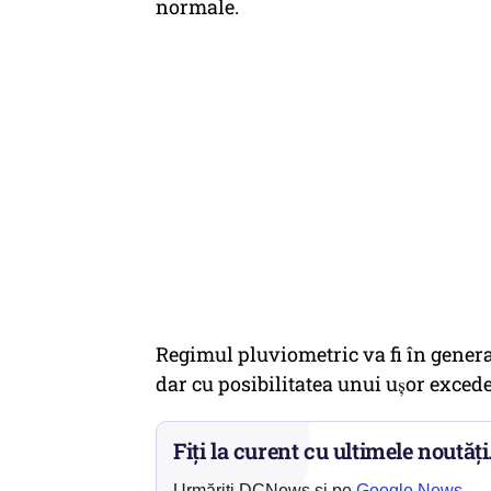
normale.
Regimul pluviometric va fi în genera
dar cu posibilitatea unui ușor excede
Fiți la curent cu ultimele noutăți
Urmăriți DCNews și pe
Google News