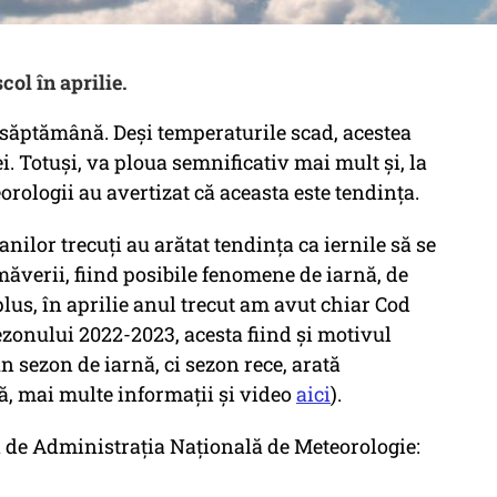
col în aprilie.
ăptămână. Deși temperaturile scad, acestea
 Totuși, va ploua semnificativ mai mult și, la
orologii au avertizat că aceasta este tendința.
ilor trecuți au arătat tendința ca iernile să se
ăverii, fiind posibile fenomene de iarnă, de
plus, în aprilie anul trecut am avut chiar Cod
ezonului 2022-2023, acesta fiind și motivul
 sezon de iarnă, ci sezon rece, arată
ă, mai multe informații și video
aici
).
 de Administrația Națională de Meteorologie: