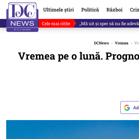
Ultimele știri
Politică
Război
Cri
Cele mai citite
Ce se întâmplă cu primul bulet
DCNews
›
Vremea
›
Vre
Vremea pe o lună. Prognoz
Ad