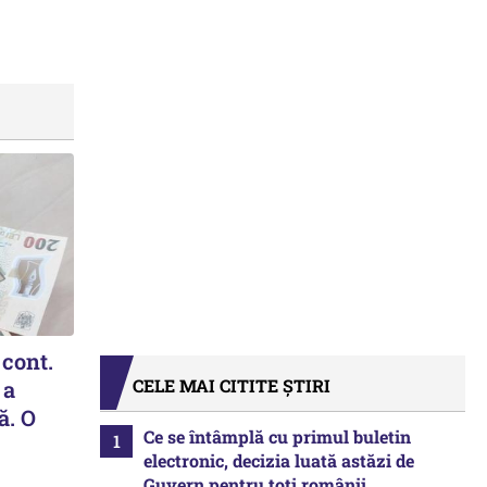
 cont.
CELE MAI CITITE ȘTIRI
 a
ă. O
Ce se întâmplă cu primul buletin
electronic, decizia luată astăzi de
Guvern pentru toți românii