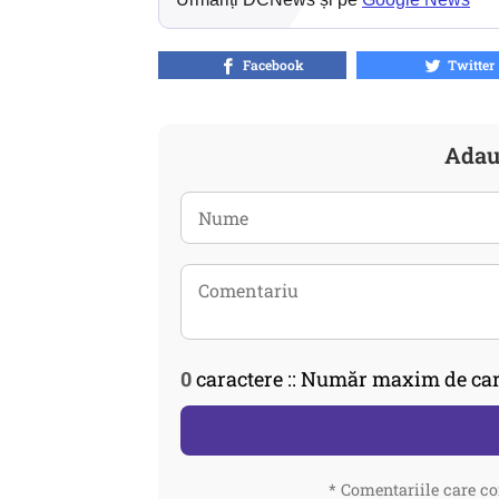
Facebook
Twitter
Adau
0
caractere :: Număr maxim de car
* Comentariile care co