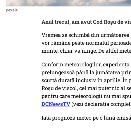
pexels
Anul trecut, am avut Cod Roșu de vis
Vremea se schimbă din următoarea s
vor rămâne peste normalul perioadei.
munte, chiar va ninge. De altfel mete
Conform meteorologilor, experiența an
prelungească până la jumătatea prim
scurtă durată inclusiv în aprilie. În 
Roșu de viscol, cel mai puternic al s
pentru care meteorologii nu mai spun
DCNewsTV
(vezi declarația complet
Iată prognoza meteo pe o lună emisă