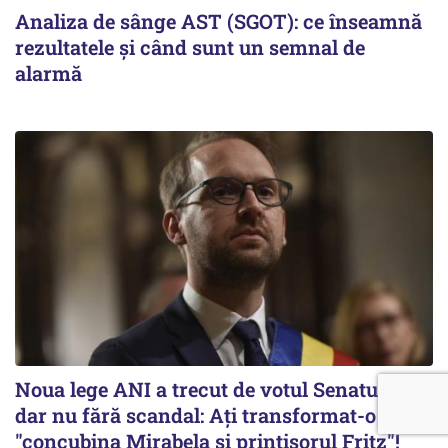
Analiza de sânge AST (SGOT): ce înseamnă
rezultatele și când sunt un semnal de
alarmă
Noua lege ANI a trecut de votul Senatului,
dar nu fără scandal: Ați transformat-o în
"concubina Mirabela şi prinţişorul Fritz"!