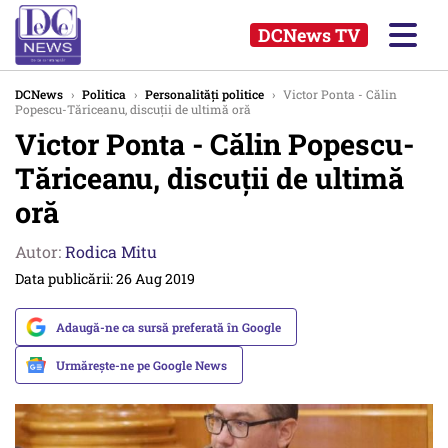
DCNews TV
DCNews
›
Politica
›
Personalități politice
›
Victor Ponta - Călin
Popescu-Tăriceanu, discuții de ultimă oră
Victor Ponta - Călin Popescu-
Tăriceanu, discuții de ultimă
oră
Autor:
Rodica Mitu
Data publicării: 26 Aug 2019
Adaugă-ne ca sursă preferată în Google
Urmărește-ne pe Google News